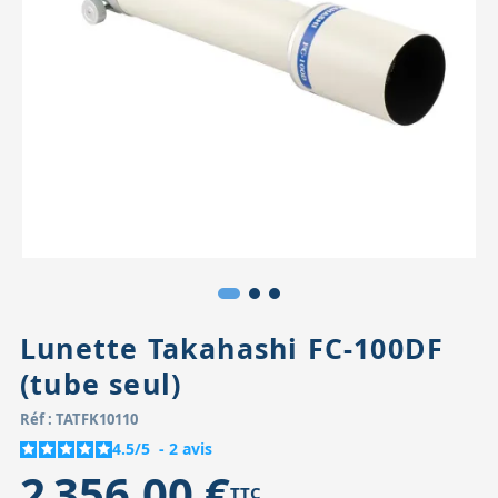
Accessoires pour montures
Pièces détachées
Têtes binocula
Lunette Takahashi FC-100DF
(tube seul)
Réf : TATFK10110
4.5
/
5
-
2
avis
2 356,00 €
TTC