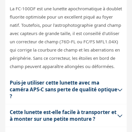
La FC-100DF est une lunette apochromatique à doublet
fluorite optimisée pour un excellent piqué au foyer
natif. Toutefois, pour l'astrophotographie grand champ
avec capteurs de grande taille, il est conseillé d'utiliser
un correcteur de champ (76D-FL ou FC/FS MFL1.04X)
qui corrige la courbure de champ et les aberrations en
périphérie. Sans ce correcteur, les étoiles en bord de
champ peuvent apparaître allongées ou déformées.
Puis-je utiliser cette lunette avec ma
caméra APS-C sans perte de qualité optique
?
Cette lunette est-elle facile à transporter et
Oui, la FC-100DF peut être équipée du réducteur de
à monter sur une petite monture ?
focale FC-35RD, spécialement conçu pour ce tube et
son porte-oculaire 50,8 mm, qui offre un champ