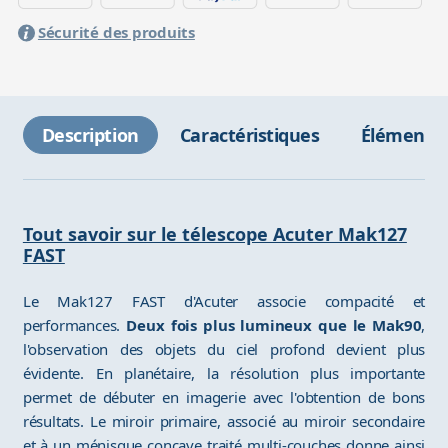
Sécurité des produits
Description
Caractéristiques
Éléments 
Tout savoir sur le télescope Acuter Mak127
FAST
Le Mak127 FAST d'Acuter associe compacité et
performances.
Deux fois plus lumineux que le Mak90
,
l'observation des objets du ciel profond devient plus
évidente. En planétaire, la résolution plus importante
permet de débuter en imagerie avec l'obtention de bons
résultats. Le miroir primaire, associé au miroir secondaire
et à un ménisque concave traité multi-couches donne ainsi