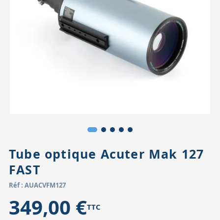
Accessoires pour montures
Pièces détachées
Têtes binocula
Tube optique Acuter Mak 127
FAST
Réf : AUACVFM127
349,00 €
TTC