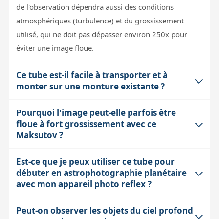
de l'observation dépendra aussi des conditions
atmosphériques (turbulence) et du grossissement
utilisé, qui ne doit pas dépasser environ 250x pour
éviter une image floue.
Ce tube est-il facile à transporter et à
monter sur une monture existante ?
Pourquoi l'image peut-elle parfois être
Oui, le Mak127 FAST est compact et relativement léger
floue à fort grossissement avec ce
(4,3 kg), ce qui facilite son transport même dans une
Maksutov ?
petite voiture. Sa queue d'aronde de type Vixen
intégrée le rend compatible avec de nombreuses
Est-ce que je peux utiliser ce tube pour
Au-delà d'un certain grossissement (environ 250x pour
montures standards. Son encombrement réduit permet
débuter en astrophotographie planétaire
ce modèle), l'image devient souvent floue à cause de la
une mise en place rapide, et son poids raisonnable est
avec mon appareil photo reflex ?
turbulence atmosphérique, qui limite la résolution
adapté à des montures équatoriales ou azimutales de
pratique. De plus, la limite théorique de résolution de
capacité moyenne, sans risque de surcharge.
Peut-on observer les objets du ciel profond
Oui, le Mak127 FAST est adapté à l'astrophotographie
ce télescope est d'environ 0,9 seconde d'arc. Au-delà,