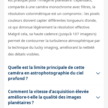
comparée à une caméra monochrome avec filtres, la
résolution colorimétrique est un compromis : les pixels
couleurs doivent capter différentes longueurs d’onde,
ce qui diminue légèrement la résolution effective.
Malgré cela, sa haute cadence (jusqu’à 107 images/s)
permet de contourner la turbulence atmosphérique par
la technique du lucky imaging, améliorant la netteté
des détails visibles.
Quelle est la limite principale de cette
caméra en astrophotographie du ciel
profond ?
Comment la vitesse d’acquisition élevée
La ZWO ASI662MC est une caméra non refroidie avec
améliore-t-elle la qualité des images
un capteur CMOS couleur, ce qui la destine
planétaires ?
principalement à l'imagerie planétaire, au visuel assisté