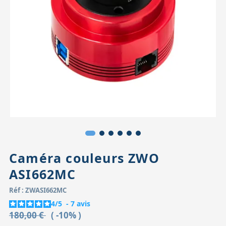
Accessoires pour montures
Pièces détachées
Têtes binocula
Caméra couleurs ZWO
ASI662MC
Réf : ZWASI662MC
4
/
5
-
7
avis
180,00 €
( -10% )