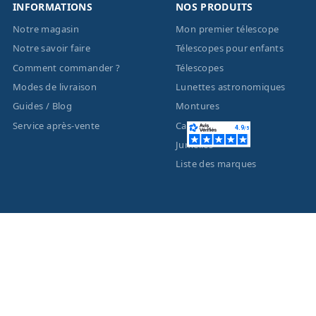
INFORMATIONS
NOS PRODUITS
Notre magasin
Mon premier télescope
Notre savoir faire
Télescopes pour enfants
Comment commander ?
Télescopes
Modes de livraison
Lunettes astronomiques
Guides / Blog
Montures
Service après-vente
Caméras
Jumelles
Liste des marques
ACTUALITÉS
MENTIONS LÉGALES
Nouveautés
Informations légales
Promotions
Conditions générales de
vente
Facebook
Eco-Participation
Instagram
Vos données personnelles