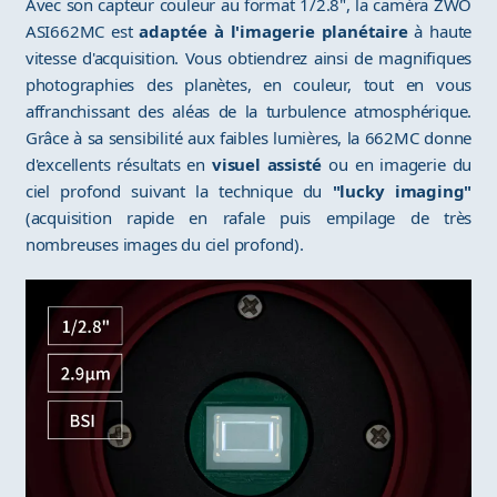
Avec son capteur couleur au format 1/2.8", la caméra ZWO
ASI662MC est
adaptée à l'imagerie planétaire
à haute
vitesse d'acquisition. Vous obtiendrez ainsi de magnifiques
photographies des planètes, en couleur, tout en vous
affranchissant des aléas de la turbulence atmosphérique.
Grâce à sa sensibilité aux faibles lumières, la 662MC donne
d'excellents résultats en
visuel assisté
ou en imagerie du
ciel profond suivant la technique du
"lucky imaging"
(acquisition rapide en rafale puis empilage de très
nombreuses images du ciel profond).