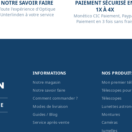
NOTRE SAVOIR FAIRE
PAIEMENT SÉCURISÉ E
Toute l'expérience d'Optique
1X À 4X
Unterlinden à votre service
Monético CIC Paiement, Paypa
Paiement en 3 fois sans frai
INFORMATIONS
NOS PRODUIT
Notre magasin
Mon premier té
Notre savoir faire
Télescopes pour
Comment commander ?
Télescopes
PE
Modes de livraison
Lunettes astro
Guides / Blog
Montures
Service après-vente
Caméras
Jumelles