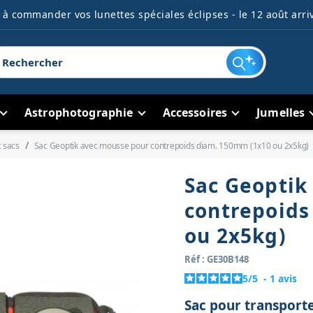
à commander vos lunettes spéciales éclipses - le 12 août arriv
Astrophotographie
Accessoires
Jumelles
t sacs
Sac Geoptik avec mousse pour contrepoids diam. 150mm (1x10 ou 2x5kg)
Sac Geoptik
contrepoids
ou 2x5kg)
Réf : GE30B148
5
/
5
-
1
avis
Sac pour transport