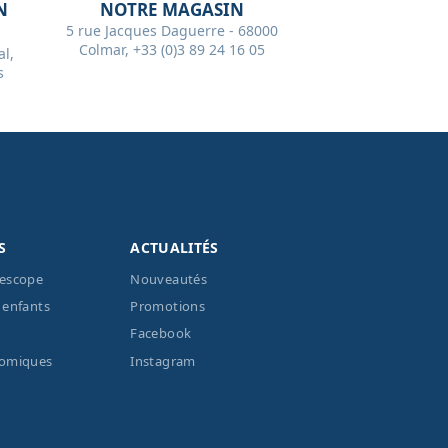
N
NOTRE MAGASIN
5 rue Jacques Daguerre - 68000
Colmar, +33 (0)3 89 24 16 05
l,
s
S
ACTUALITÉS
lescope
Nouveautés
 enfants
Promotions
Facebook
nomiques
Instagram