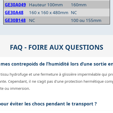
GE30A049
Hauteur 100mm
160mm
GE30A48
160 x 160 x 480mm
NC
GE30B148
NC
100 ou 155mm
FAQ - FOIRE AUX QUESTIONS
 mes contrepoids de l’humidité lors d’une sortie en
n tissu hydrofuge et une fermeture à glissière imperméable qui p
ante. Cependant, il ne s'agit pas d'une protection hermétique comp
rte ou immersion.
pour éviter les chocs pendant le transport ?