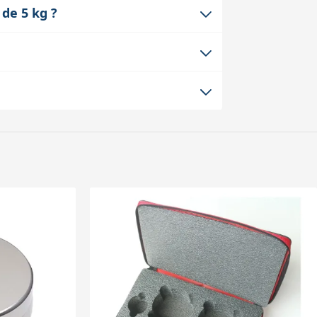
 les chocs. Cette mousse évite que les
 de 5 kg ?
ou de rayures.
 soit deux contrepoids de 5 kg. La
stabilité et protection quel que soit le
nts. Le sac reste compact et léger à
adapté pour être facilement rangé dans
re modifiée ou retirée pour accueillir
rable d’utiliser une valise ou un sac