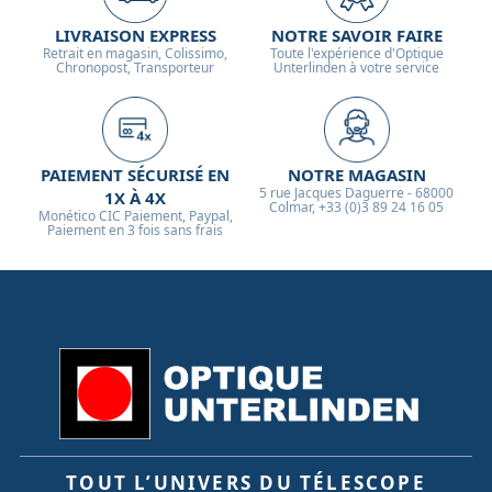
LIVRAISON EXPRESS
NOTRE SAVOIR FAIRE
Retrait en magasin, Colissimo,
Toute l'expérience d'Optique
Chronopost, Transporteur
Unterlinden à votre service
PAIEMENT SÉCURISÉ EN
NOTRE MAGASIN
5 rue Jacques Daguerre - 68000
1X À 4X
Colmar, +33 (0)3 89 24 16 05
Monético CIC Paiement, Paypal,
Paiement en 3 fois sans frais
TOUT L’UNIVERS DU TÉLESCOPE