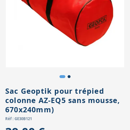
Accessoires pour montures
Pièces détachées
Têtes binocula
Sac Geoptik pour trépied
colonne AZ-EQ5 sans mousse,
670x240mm)
Réf : GE30B121