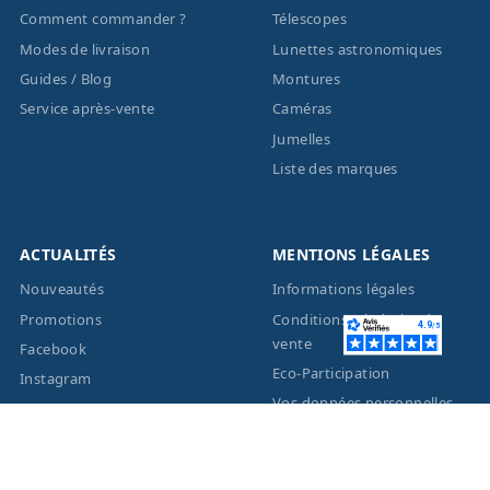
Comment commander ?
Télescopes
Modes de livraison
Lunettes astronomiques
Guides / Blog
Montures
Service après-vente
Caméras
Jumelles
Liste des marques
ACTUALITÉS
MENTIONS LÉGALES
Nouveautés
Informations légales
Promotions
Conditions générales de
vente
Facebook
Eco-Participation
Instagram
Vos données personnelles