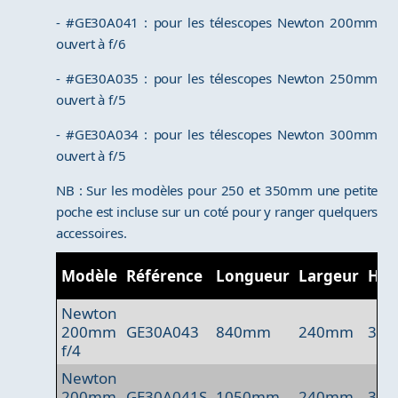
- #GE30A041 : pour les télescopes Newton 200mm
ouvert à f/6
- #GE30A035 : pour les télescopes Newton 250mm
ouvert à f/5
- #GE30A034 : pour les télescopes Newton 300mm
ouvert à f/5
NB : Sur les modèles pour 250 et 350mm une petite
poche est incluse sur un coté pour y ranger quelquers
accessoires.
Modèle
Référence
Longueur
Largeur
Hau
Newton
200mm
GE30A043
840mm
240mm
30
f/4
Newton
200mm
GE30A041S
1050mm
240mm
30