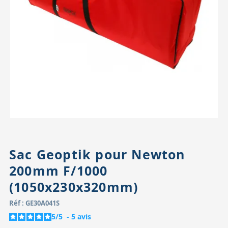
Accessoires pour montures
Pièces détachées
Têtes binocula
Sac Geoptik pour Newton
200mm F/1000
(1050x230x320mm)
Réf : GE30A041S
5
/
5
-
5
avis