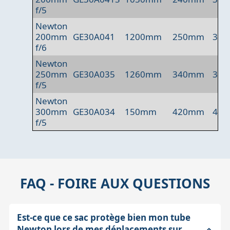
f/5
Newton
200mm
GE30A041
1200mm
250mm
30
f/6
Newton
250mm
GE30A035
1260mm
340mm
34
f/5
Newton
300mm
GE30A034
150mm
420mm
42
f/5
FAQ - FOIRE AUX QUESTIONS
Est-ce que ce sac protège bien mon tube
Newton lors de mes déplacements sur