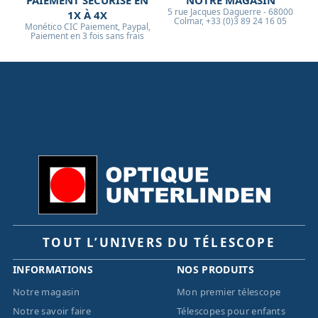
5 rue Jacques Daguerre - 68000
1X À 4X
Colmar, +33 (0)3 89 24 16 05
Monético CIC Paiement, Paypal,
Paiement en 3 fois sans frais
TOUT L’UNIVERS DU TÉLESCOPE
INFORMATIONS
NOS PRODUITS
Notre magasin
Mon premier télescope
Notre savoir faire
Télescopes pour enfants