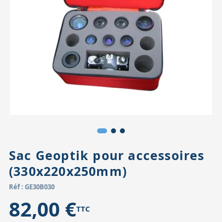
Accessoires pour montures
Pièces détachées
Têtes binocula
Sac Geoptik pour accessoires
(330x220x250mm)
Réf : GE30B030
82,00 €
TTC