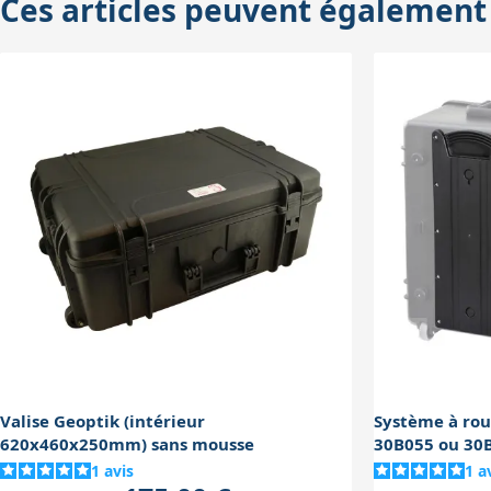
Ces articles peuvent également
ne pas offrir un ajustement optimal et
Valise Geoptik (intérieur
Système à rou
620x460x250mm) sans mousse
30B055 ou 30
1
avis
1
a