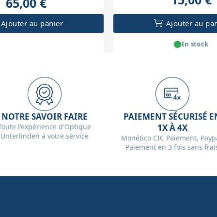
65,00 €
Ajouter au panier
Ajouter au pa
En stock
NOTRE SAVOIR FAIRE
PAIEMENT SÉCURISÉ E
Toute l'expérience d'Optique
1X À 4X
Unterlinden à votre service
Monético CIC Paiement, Paypa
Paiement en 3 fois sans frai