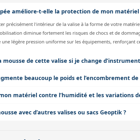
 améliore-t-elle la protection de mon matériel d
précisément l'intérieur de la valise à la forme de votre matériel
obilisation diminue fortement les risques de chocs et de dommage
 une légère pression uniforme sur les équipements, renforçant ce
a mousse de cette valise si je change d’instrument
 de mousse prédécoupée que vous pouvez retirer, repositionner ou
ugmente beaucoup le poids et l’encombrement de l
 une modularité intéressante pour adapter la valise à différents 
oute qu’un poids négligeable à la valise. Quant à l’encombrement, 
ssoires.
mon matériel contre l’humidité et les variations 
ous bénéficiez donc d’une protection accrue sans compromis sur la 
aniques et maintient le matériel en place, mais elle n’est pas un
e mousse avec d’autres valises ou sacs Geoptik ?
uant à elle, est hermétique et robuste pour protéger contre la mé
a valise Geoptik 30B055, notamment en termes de dimensions et 
des sachets déshydratants en complément.
valises Elephant ou Giant, des kits adaptés existent. Utiliser cet