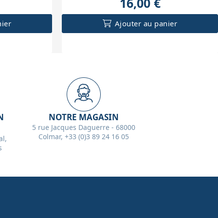
16,00 €
nier
Ajouter au panier
N
NOTRE MAGASIN
5 rue Jacques Daguerre - 68000
Colmar, +33 (0)3 89 24 16 05
l,
s