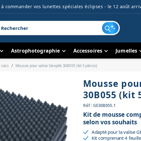
à commander vos lunettes spéciales éclipses - le 12 août arriv
Astrophotographie
Accessoires
Jumelles
t sacs
Mousse pour valise Geoptik 30B055 (kit 5 pièces)
Mousse pour
30B055 (kit 
Réf : GE30B055.1
Kit de mousse comp
selon vos souhaits
Adapté pour la valise 
Kit comprenant 4 feuill