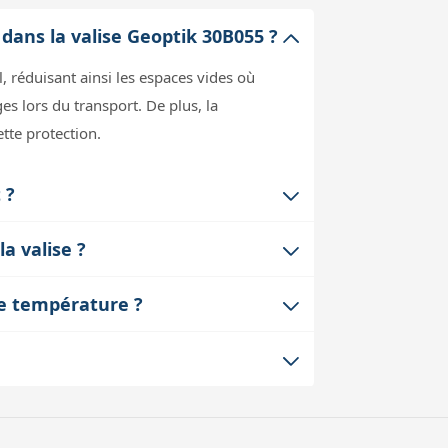
ans la valise Geoptik 30B055 ?
, réduisant ainsi les espaces vides où
s lors du transport. De plus, la
tte protection.
 ?
 même combiner selon la taille et la
a valise ?
équipements, ce qui est pratique si vous
la mousse est conçue pour s’insérer dans
de température ?
capacité de transport.
 isolant thermique ni un barrière contre
téo. Pour éviter la condensation à
d’agencement des feuilles
te mousse dans une autre valise pourrait