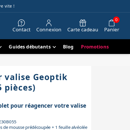
e vite !
0
Contact
Connexion
Carte cadeau
Panier
Guides débutants
Blog
Promotions
 valise Geoptik
5 pièces)
let pour réagencer votre valise
GE30B055
es de mousse prédécoupée + 1 feuille alvéolée