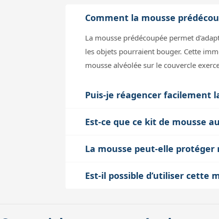
Comment la mousse prédécoupée
La mousse prédécoupée permet d'adapter 
les objets pourraient bouger. Cette imm
mousse alvéolée sur le couvercle exerce
Puis-je réagencer facilement l
Oui, le kit comprend plusieurs feuilles
Est-ce que ce kit de mousse a
forme de votre matériel. Cela vous offre
La mousse est légère et fine, elle n’aj
possédez plusieurs instruments ou acce
La mousse peut-elle protéger 
la valise sans réduire l’espace utile. V
La mousse protège surtout des chocs méc
Est-il possible d’utiliser cett
l’humidité. La valise Geoptik 30B055, q
Ce kit est spécifiquement conçu pour l
l’intérieur, il est conseillé d’utiliser 
prédécoupées. Pour d’autres modèles de 