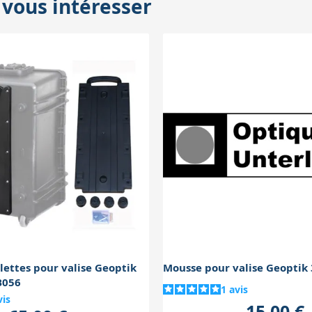
 vous intéresser
 donc une protection moindre.
lettes pour valise Geoptik
Mousse pour valise Geoptik
B056
1
avis
vis
15,00 €