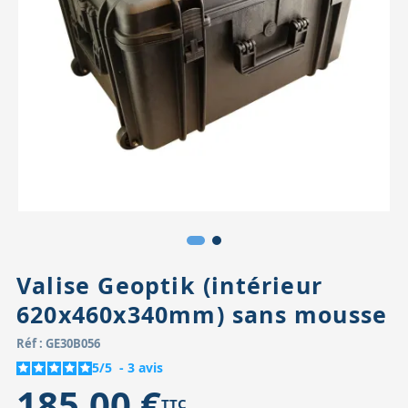
Accessoires pour montures
Pièces détachées
Têtes binocula
Valise Geoptik (intérieur
620x460x340mm) sans mousse
Réf : GE30B056
5
/
5
-
3
avis
185,00 €
TTC