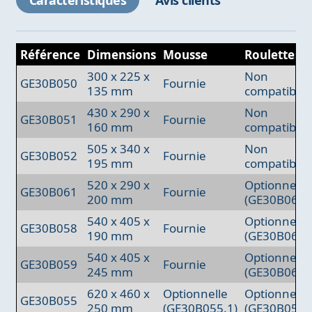
Caractéristiques
Avis clients
Référence
Dimensions
Mousse
Roulettes
300 x 225 x
Non
GE30B050
Fournie
135 mm
compatibles
430 x 290 x
Non
GE30B051
Fournie
160 mm
compatibles
505 x 340 x
Non
GE30B052
Fournie
195 mm
compatibles
520 x 290 x
Optionnelle
GE30B061
Fournie
200 mm
(GE30B062)
540 x 405 x
Optionnelle
GE30B058
Fournie
190 mm
(GE30B060)
540 x 405 x
Optionnelle
GE30B059
Fournie
245 mm
(GE30B060)
620 x 460 x
Optionnelle
Optionnelle
GE30B055
250 mm
(GE30B055.1)
(GE30B057)