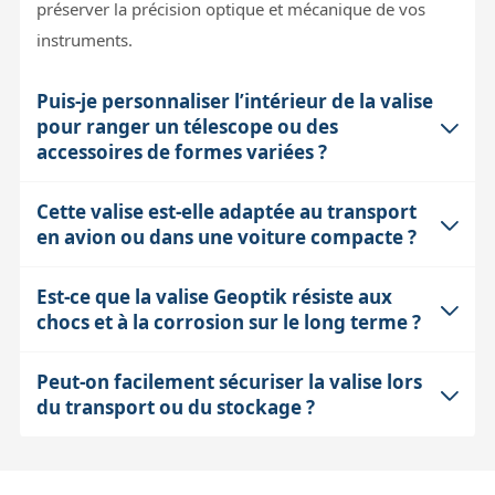
préserver la précision optique et mécanique de vos
instruments.
Puis-je personnaliser l’intérieur de la valise
pour ranger un télescope ou des
accessoires de formes variées ?
Cette valise est-elle adaptée au transport
Oui, la valise peut être équipée de mousse
en avion ou dans une voiture compacte ?
prédécoupée en option, que vous pouvez ajuster pour
créer des compartiments sur mesure. Cela garantit un
Est-ce que la valise Geoptik résiste aux
Ses dimensions (620x460x340 mm) restent
maintien optimal de vos instruments tout en
chocs et à la corrosion sur le long terme ?
compatibles avec la plupart des coffres de voiture
amortissant les chocs pendant le transport, ce qui est
compactes, mais elle peut être encombrante pour des
crucial pour éviter les désalignements ou dommages
Peut-on facilement sécuriser la valise lors
Oui, la structure en polypropylène est robuste face aux
petits espaces. Pour l’avion, elle offre une excellente
mécaniques.
du transport ou du stockage ?
impacts et ne contient aucune pièce métallique, ce qui
protection mais peut dépasser les tailles standards de
élimine les risques de corrosion. Cette combinaison
bagages cabines ; il est donc préférable de vérifier
La valise dispose de trous prévus pour l’ajout de
garantit une durée de vie longue même dans des
auprès de la compagnie aérienne. Son poids reste