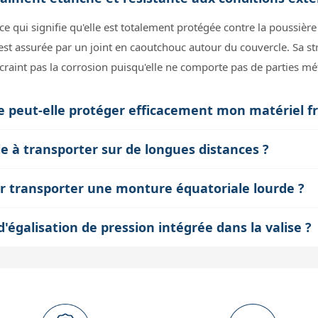
, ce qui signifie qu'elle est totalement protégée contre la poussiè
 est assurée par un joint en caoutchouc autour du couvercle. Sa st
 craint pas la corrosion puisqu'elle ne comporte pas de parties mé
peut-elle protéger efficacement mon matériel fr
alise permet de personnaliser l'espace intérieur selon la forme de
ile à transporter sur de longues distances ?
Cette protection sur mesure est essentielle pour amortir les choc
acilitent la prise à une ou deux mains, ce qui est pratique pour le
 lors de déplacements en terrain accidenté ou en avion.
pour transporter une monture équatoriale lourde ?
èles de la gamme Elephant permettent l'ajout d'un chariot à roulet
ons de votre monture. La valise GE30B061, avec ses dimensions
le transport dans des aéroports ou lors de randonnées.
égalisation de pression intégrée dans la valise ?
ussi prendre en compte le poids total et vérifier que la monture pe
utomatiquement la pression intérieure avec la pression extérieure.
plus volumineuses ou lourdes, il est conseillé de choisir un mo
ouverture du couvercle, notamment lors de voyages en avion ou lo
anche et garantit une meilleure longévité au système d'étanchéité.