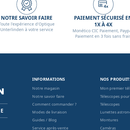
NOTRE SAVOIR FAIRE
PAIEMENT SÉCURISÉ E
Toute l'expérience d'Optique
1X À 4X
Unterlinden à votre service
Monético CIC Paiement, Paypa
Paiement en 3 fois sans frai
INFORMATIONS
NOS PRODUIT
Notre magasin
Mon premier té
Notre savoir faire
Télescopes pour
Comment commander ?
Télescopes
PE
Modes de livraison
Lunettes astro
Guides / Blog
Montures
Service après-vente
Caméras