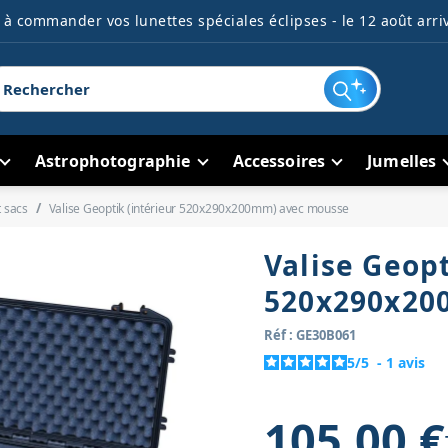
à commander vos lunettes spéciales éclipses - le 12 août arriv
Astrophotographie
Accessoires
Jumelles
t sacs
Valise Geoptik (intérieur 520x290x200mm) avec mousse
Valise Geopt
520x290x20
Réf : GE30B061
5
/
5
-
1
avis
105,00 €