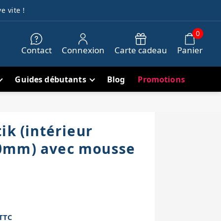
e vite !
0
Contact
Connexion
Carte cadeau
Panier
Guides débutants
Blog
Promotions
ik (intérieur
0mm) avec mousse
TTC