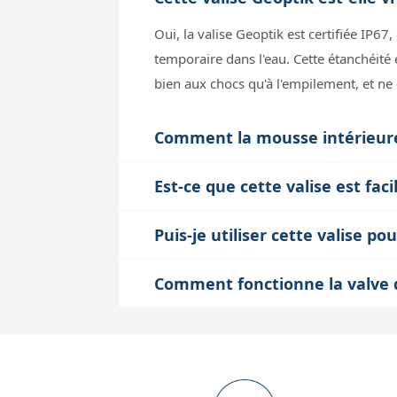
Oui, la valise Geoptik est certifiée IP67
temporaire dans l'eau. Cette étanchéité
bien aux chocs qu'à l'empilement, et ne
Comment la mousse intérieure 
La mousse prédécoupée fournie dans la v
Est-ce que cette valise est fac
mouvements internes lors du transport. 
La valise dispose de deux poignées qui f
composants sensibles, particulièrement
Puis-je utiliser cette valise 
longues ou un poids élevé, certains mod
Cela dépend du modèle et des dimensi
considérablement la fatigue et facilite 
Comment fonctionne la valve d'
du matériel de taille moyenne. Il faut a
La valve intégrée permet d'équilibrer a
mousse prédécoupée. Pour des montures 
ou de dépression qui pourrait gêner l'
renforts adaptés.
Cette fonction protège aussi le joint ét