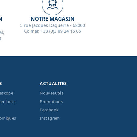
N
NOTRE MAGASIN
5 rue Jacques Daguerre - 68000
Colmar, +33 (0)3 89 24 16 05
l,
s
S
ACTUALITÉS
lescope
Nouveautés
 enfants
Promotions
Facebook
nomiques
Instagram