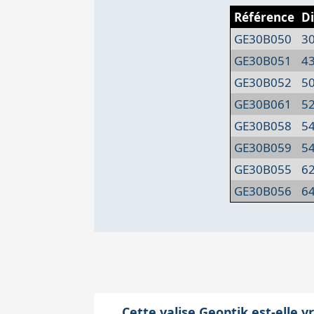
Référence
D
GE30B050
30
GE30B051
43
GE30B052
50
GE30B061
52
GE30B058
54
GE30B059
54
GE30B055
62
GE30B056
64
Cette valise Geoptik est-elle 