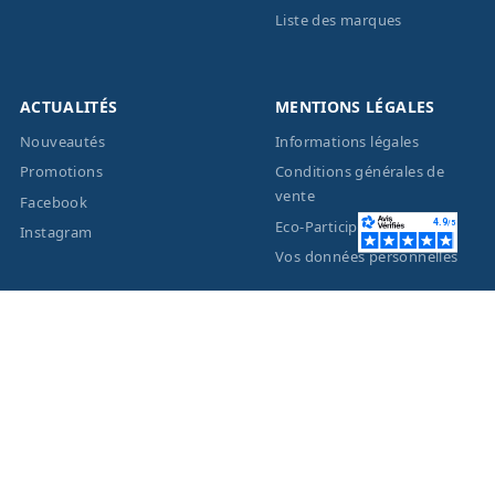
Liste des marques
ACTUALITÉS
MENTIONS LÉGALES
Nouveautés
Informations légales
Promotions
Conditions générales de
vente
Facebook
Eco-Participation
Instagram
Vos données personnelles
© 2026 - Création site
internet
BWAgence
- Tous
droits réservés Optique
Unterlinden