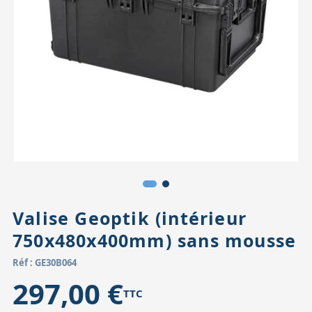
Accessoires pour montures
Pièces détachées
Têtes binocula
Valise Geoptik (intérieur
750x480x400mm) sans mousse
Réf : GE30B064
297,00 €
TTC