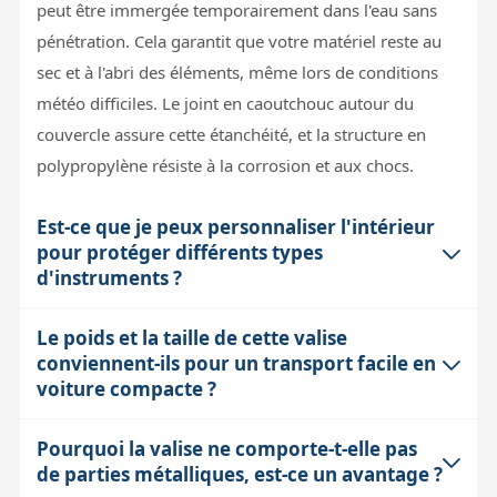
peut être immergée temporairement dans l'eau sans
pénétration. Cela garantit que votre matériel reste au
sec et à l'abri des éléments, même lors de conditions
météo difficiles. Le joint en caoutchouc autour du
couvercle assure cette étanchéité, et la structure en
polypropylène résiste à la corrosion et aux chocs.
Est-ce que je peux personnaliser l'intérieur
pour protéger différents types
d'instruments ?
Le poids et la taille de cette valise
Absolument, même si la valise est vendue sans
conviennent-ils pour un transport facile en
mousse, Geoptik propose une mousse prédécoupée
voiture compacte ?
optionnelle qui permet d'adapter l'intérieur selon la
forme de vos instruments ou accessoires. Cette
Pourquoi la valise ne comporte-t-elle pas
Avec des dimensions de 750 x 480 x 400 mm et une
solution est pratique pour éviter que le matériel ne
de parties métalliques, est-ce un avantage ?
construction robuste, cette valise est volumineuse mais
bouge pendant le transport, ce qui est crucial pour