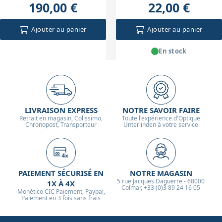
190,00 €
22,00 €
Ajouter au panier
Ajouter au panier
En stock
LIVRAISON EXPRESS
NOTRE SAVOIR FAIRE
Retrait en magasin, Colissimo,
Toute l'expérience d'Optique
Chronopost, Transporteur
Unterlinden à votre service
PAIEMENT SÉCURISÉ EN
NOTRE MAGASIN
5 rue Jacques Daguerre - 68000
1X À 4X
Colmar, +33 (0)3 89 24 16 05
Monético CIC Paiement, Paypal,
Paiement en 3 fois sans frais