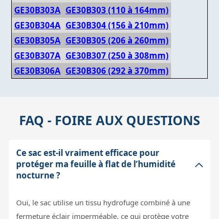
GE30B303A
GE30B303 (110 à 164mm)
GE30B304A
GE30B304 (156 à 210mm)
GE30B305A
GE30B305 (206 à 260mm)
GE30B307A
GE30B307 (250 à 308mm)
GE30B306A
GE30B306 (292 à 370mm)
FAQ - FOIRE AUX QUESTIONS
Ce sac est-il vraiment efficace pour
protéger ma feuille à flat de l’humidité
nocturne ?
Oui, le sac utilise un tissu hydrofuge combiné à une
fermeture éclair imperméable, ce qui protège votre