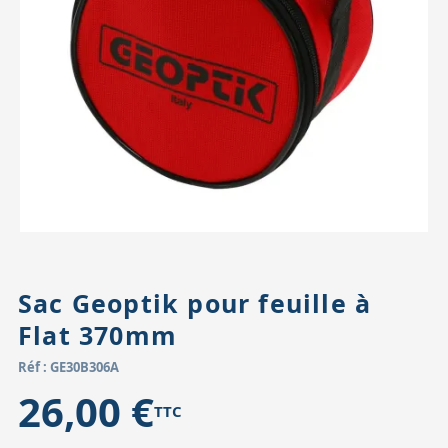
Accessoires pour montures
Pièces détachées
Têtes binocula
Sac Geoptik pour feuille à
Flat 370mm
Réf : GE30B306A
26,00 €
TTC