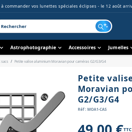
à commander vos lunettes spéciales éclipses - le 12 août arriv
Astrophotographie
Accessoires
Jumelles
t sacs
Petite valise aluminium Moravian pour caméras G2/G3/G4
Petite vali
Moravian p
G2/G3/G4
Réf : MOA1-CAS
49,00 €
TTC