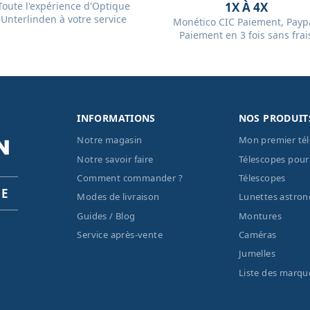
Toute l'expérience d'Optique
1X À 4X
Unterlinden à votre service
Monético CIC Paiement, Paypa
Paiement en 3 fois sans frai
INFORMATIONS
NOS PRODUIT
Notre magasin
Mon premier té
Notre savoir faire
Télescopes pour
Comment commander ?
Télescopes
PE
Modes de livraison
Lunettes astro
Guides / Blog
Montures
Service après-vente
Caméras
Jumelles
Liste des marqu