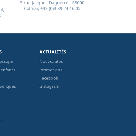
5 rue Jacques Daguerre - 68000
Colmar, +33 (0)3 89 24 16 05
l,
s
S
ACTUALITÉS
lescope
Nouveautés
 enfants
Promotions
Facebook
nomiques
Instagram
es