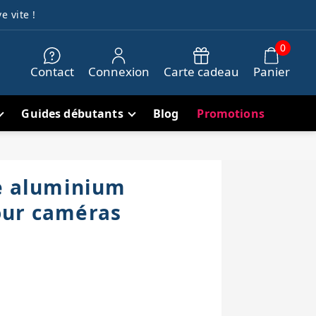
e vite !
0
Contact
Connexion
Carte cadeau
Panier
Guides débutants
Blog
Promotions
se aluminium
our caméras