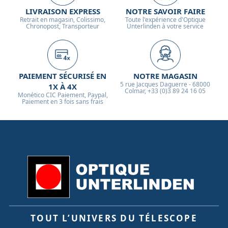
LIVRAISON EXPRESS
NOTRE SAVOIR FAIRE
Retrait en magasin, Colissimo,
Toute l'expérience d'Optique
Chronopost, Transporteur
Unterlinden à votre service
PAIEMENT SÉCURISÉ EN
NOTRE MAGASIN
5 rue Jacques Daguerre - 68000
1X À 4X
Colmar, +33 (0)3 89 24 16 05
Monético CIC Paiement, Paypal,
Paiement en 3 fois sans frais
TOUT L’UNIVERS DU TÉLESCOPE