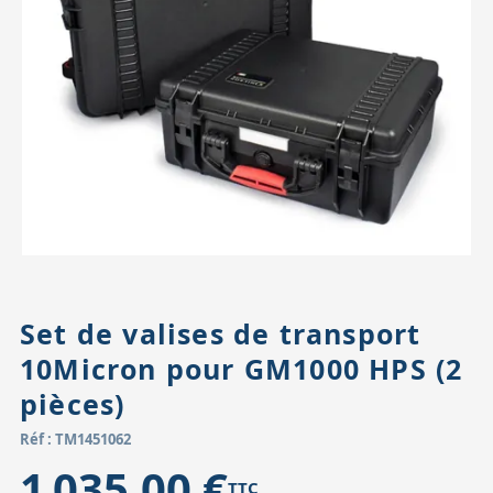
Accessoires pour montures
Pièces détachées
Têtes binocula
Set de valises de transport
10Micron pour GM1000 HPS (2
pièces)
Réf : TM1451062
1 035,00 €
TTC