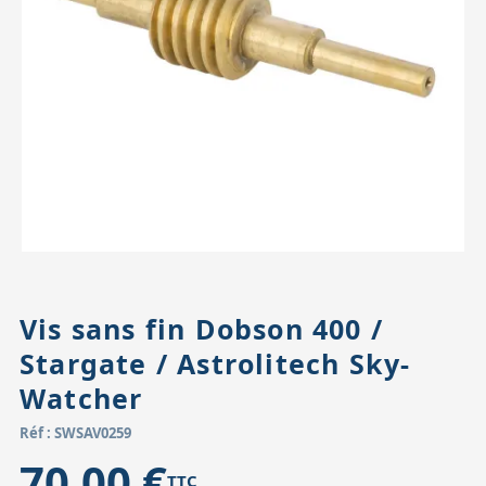
Accessoires pour montures
Pièces détachées
Têtes binocula
Vis sans fin Dobson 400 /
Stargate / Astrolitech Sky-
Watcher
Réf : SWSAV0259
70,00 €
TTC