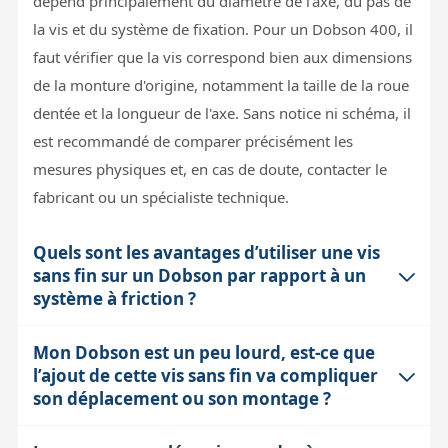
dépend principalement du diamètre de l'axe, du pas de
la vis et du système de fixation. Pour un Dobson 400, il
faut vérifier que la vis correspond bien aux dimensions
de la monture d'origine, notamment la taille de la roue
dentée et la longueur de l'axe. Sans notice ni schéma, il
est recommandé de comparer précisément les
mesures physiques et, en cas de doute, contacter le
fabricant ou un spécialiste technique.
Quels sont les avantages d’utiliser une vis
sans fin sur un Dobson par rapport à un
système à friction ?
Mon Dobson est un peu lourd, est-ce que
La vis sans fin offre un contrôle plus précis et plus
l’ajout de cette vis sans fin va compliquer
fluide du mouvement en azimut, ce qui facilite le
son déplacement ou son montage ?
pointage fin des objets célestes. Contrairement au
système à friction, elle limite les à-coups et les