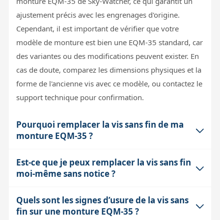
monture EQM-35 de Sky-Watcher, ce qui garantit un
ajustement précis avec les engrenages d'origine.
Cependant, il est important de vérifier que votre
modèle de monture est bien une EQM-35 standard, car
des variantes ou des modifications peuvent exister. En
cas de doute, comparez les dimensions physiques et la
forme de l'ancienne vis avec ce modèle, ou contactez le
support technique pour confirmation.
Pourquoi remplacer la vis sans fin de ma
monture EQM-35 ?
Est-ce que je peux remplacer la vis sans fin
La vis sans fin assure la transmission du mouvement
moi-même sans notice ?
moteur vers l'axe de la monture, permettant un suivi
précis des objets célestes. Avec le temps, elle peut
Quels sont les signes d’usure de la vis sans
Techniquement, le remplacement est possible avec un
s'user, entraînant des jeux mécaniques, des accrocs ou
fin sur une monture EQM-35 ?
peu de patience et de minutie, mais l'absence de notice
une mauvaise précision de suivi. Remplacer cette pièce