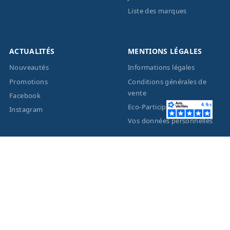
Liste des marques
ACTUALITÉS
MENTIONS LÉGALES
Nouveautés
Informations légales
Promotions
Conditions générales de
vente
Facebook
Eco-Participation
Instagram
Vos données personnelles
© 2026 - Création site
internet
BWAgence
- Tous
droits réservés Optique
Unterlinden