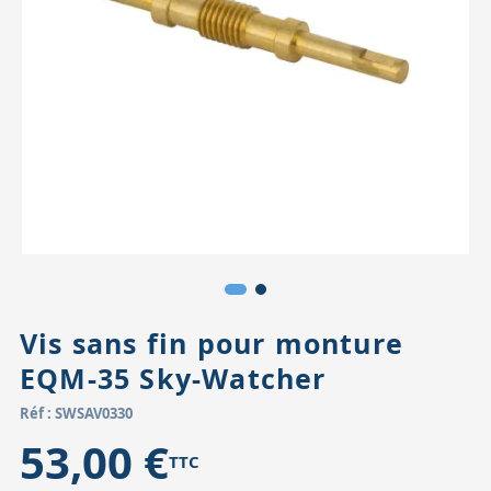
Accessoires pour montures
Pièces détachées
Têtes binocula
Vis sans fin pour monture
EQM-35 Sky-Watcher
Réf : SWSAV0330
53,00 €
TTC