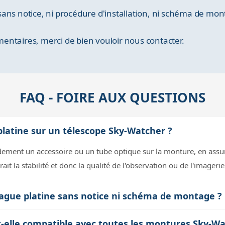
ans notice, ni procédure d'installation, ni schéma de mon
ntaires, merci de bien vouloir nous contacter.
FAQ - FOIRE AUX QUESTIONS
platine sur un télescope Sky-Watcher ?
lidement un accessoire ou un tube optique sur la monture, en assur
it la stabilité et donc la qualité de l'observation ou de l'imagerie
-bague platine sans notice ni schéma de montage ?
ièce est mécanique et sa fixation dépend de la configuration précis
t-elle compatible avec toutes les montures Sky-Wa