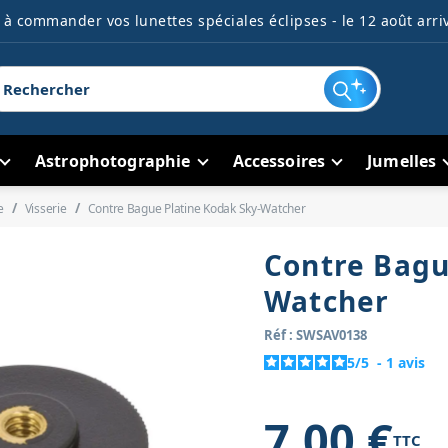
à commander vos lunettes spéciales éclipses - le 12 août arriv
Astrophotographie
Accessoires
Jumelles
e
Visserie
Contre Bague Platine Kodak Sky-Watcher
Contre Bagu
Watcher
Réf : SWSAV0138
5
/
5
-
1
avis
7,00 €
TTC