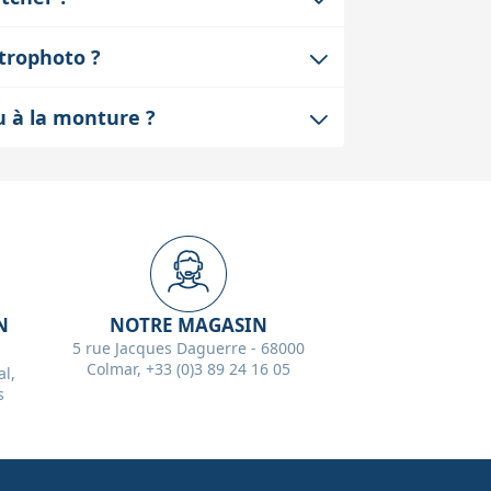
, il est préférable de contacter le
lise plusieurs standards de fixation. Il
strophoto ?
n assemblage sûr.
alage du tube optique. Cela nuit à la
u à la monture ?
des traînées d’étoiles.
on poids est négligeable face à celui
N
NOTRE MAGASIN
5 rue Jacques Daguerre - 68000
Colmar, +33 (0)3 89 24 16 05
l,
s