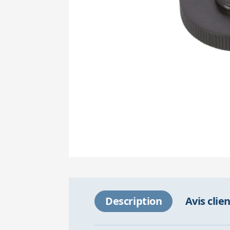
Description
Avis clie