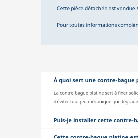
Cette pièce détachée est vendue s
Pour toutes informations compléme
À quoi sert une contre-bague 
La contre-bague platine sert à fixer so
d'éviter tout jeu mécanique qui dégradera
Puis-je installer cette contre
Oui, mais il faut être vigilant. Cette p
Cette contre-bague platine es