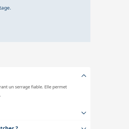
tage.
ant un serrage fiable. Elle permet
.
e de votre télescope ou accessoire. En
tcher ?