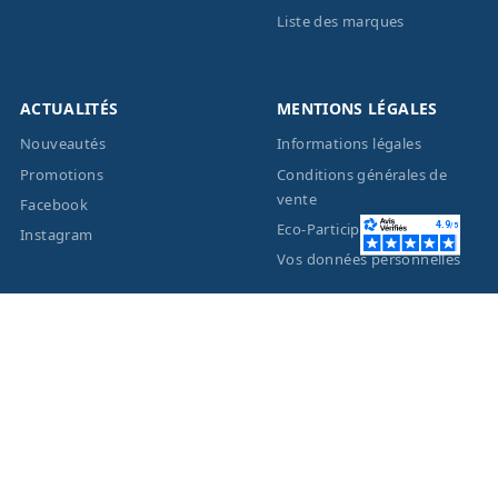
Liste des marques
ACTUALITÉS
MENTIONS LÉGALES
Nouveautés
Informations légales
Promotions
Conditions générales de
vente
Facebook
Eco-Participation
Instagram
Vos données personnelles
© 2026 - Création site
internet
BWAgence
- Tous
droits réservés Optique
Unterlinden