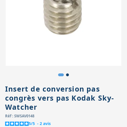
Accessoires pour montures
Pièces détachées
Têtes binocula
Insert de conversion pas
congrès vers pas Kodak Sky-
Watcher
Réf : SWSAV0148
5
/
5
-
2
avis