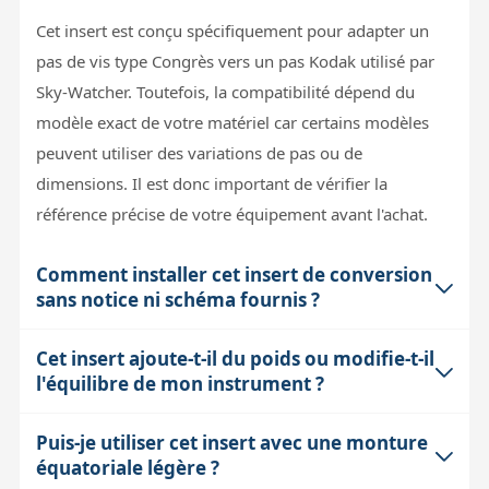
Cet insert est conçu spécifiquement pour adapter un
pas de vis type Congrès vers un pas Kodak utilisé par
Sky-Watcher. Toutefois, la compatibilité dépend du
modèle exact de votre matériel car certains modèles
peuvent utiliser des variations de pas ou de
dimensions. Il est donc important de vérifier la
référence précise de votre équipement avant l'achat.
Comment installer cet insert de conversion
sans notice ni schéma fournis ?
Cet insert ajoute-t-il du poids ou modifie-t-il
L'installation nécessite une certaine expérience en
l'équilibre de mon instrument ?
mécanique d'instruments optiques. En général, cet
insert se visse entre deux parties équipées des pas de
Puis-je utiliser cet insert avec une monture
Cet insert est généralement une petite pièce
vis correspondants. Il faut veiller à ne pas forcer pour
équatoriale légère ?
métallique, donc son impact sur le poids total et
éviter d'endommager les filetages. Pour des conseils