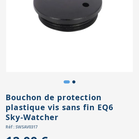
Accessoires pour montures
Pièces détachées
Têtes binocula
Bouchon de protection
plastique vis sans fin EQ6
Sky-Watcher
Réf : SWSAV0317