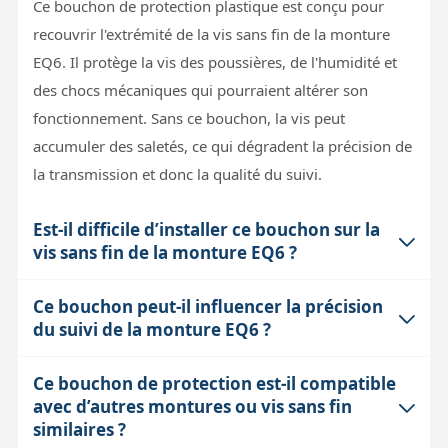
Ce bouchon de protection plastique est conçu pour
recouvrir l'extrémité de la vis sans fin de la monture
EQ6. Il protège la vis des poussières, de l'humidité et
des chocs mécaniques qui pourraient altérer son
fonctionnement. Sans ce bouchon, la vis peut
accumuler des saletés, ce qui dégradent la précision de
la transmission et donc la qualité du suivi.
Est-il difficile d’installer ce bouchon sur la
vis sans fin de la monture EQ6 ?
Ce bouchon peut-il influencer la précision
L'installation est généralement simple et ne nécessite
du suivi de la monture EQ6 ?
pas d'outils spécifiques. Le bouchon se clipse ou
s'emboîte sur l'extrémité de la vis sans fin. Il est
Ce bouchon de protection est-il compatible
Indirectement, oui. Un bouchon en bon état empêche
important de vérifier que la monture est stable et que
avec d’autres montures ou vis sans fin
la saleté et la corrosion de s'installer sur la vis sans fin,
la vis est propre avant la pose. En cas de doute, notre
similaires ?
ce qui maintient un mouvement fluide et précis. Un