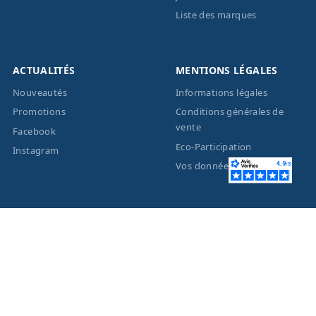
Liste des marques
ACTUALITÉS
MENTIONS LÉGALES
Nouveautés
Informations légales
Promotions
Conditions générales de
vente
Facebook
Eco-Participation
Instagram
Vos données personnelles
© 2026 - Création site
internet
BWAgence
- Tous
droits réservés Optique
Unterlinden