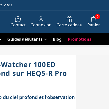
e vite !
0
Contact
Connexion
Carte cadeau
Panier
Guides débutants
Blog
Promotions
-Watcher 100ED
nd sur HEQ5-R Pro
o du ciel profond et l'observation