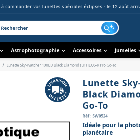
à commander vos lunettes spéciales éclipses - le 12 août arriv
Astrophotographie
Accessoires
Jumelles
Lunette Sky-Watcher 100ED Black Diamond sur HEQ5-R Pro Go-To
Lunette Sky
Black Diamo
Go-To
Réf : SW0524
Idéale pour la phot
planétaire