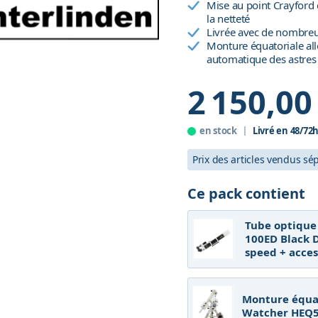
Mise au point Crayford 
la netteté
Livrée avec de nombreux
Monture équatoriale al
automatique des astres
2 150,00
en stock
Livré en 48/72
Prix des articles vendus s
Ce pack contient
Tube optique
100ED Black 
speed + acces
Monture équat
Watcher HEQ5