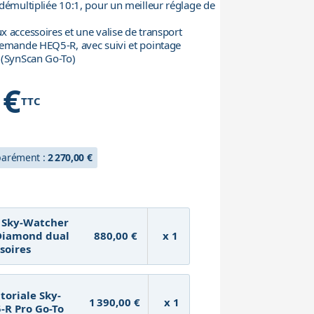
démultipliée 10:1, pour un meilleur réglage de
 accessoires et une valise de transport
lemande HEQ5-R, avec suivi et pointage
 (SynScan Go-To)
 €
TTC
h
éparément :
2 270,00 €
 Sky-Watcher
Diamond dual
880,00 €
x 1
soires
oriale Sky-
1 390,00 €
x 1
-R Pro Go-To