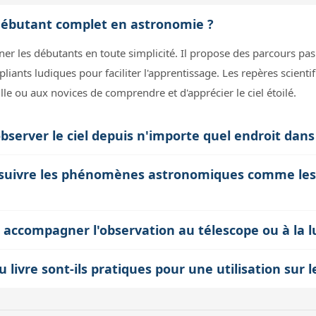
n débutant complet en astronomie ?
r les débutants en toute simplicité. Il propose des parcours pas
pliants ludiques pour faciliter l'apprentissage. Les repères scient
ille ou aux novices de comprendre et d'apprécier le ciel étoilé.
bserver le ciel depuis n'importe quel endroit dan
ne utilisation depuis tout l'hémisphère nord. Il tient compte des 
 suivre les phénomènes astronomiques comme les éc
es, planètes et phénomènes célestes visibles à votre latitude, que
our repérer les événements ponctuels comme les éclipses, étoiles f
r accompagner l'observation au télescope ou à la l
es liens internet actualisés, vous pouvez compléter ces données 
stiné à l'observation à l'œil nu, il pose une base solide pour comp
 livre sont-ils pratiques pour une utilisation sur l
tronomie avec un instrument, en aidant à localiser les objets dans 
reliure spirale facilite la manipulation sur le terrain, permettant 