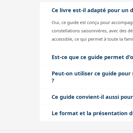
Ce livre est-il adapté pour u
Oui, ce guide est conçu pour accompagne
constellations saisonnières, avec des dé
accessible, ce qui permet à toute la fam
Est-ce que ce guide permet d'o
Effectivement, le livre est pensé pour u
Peut-on utiliser ce guide pour
afin que vous puissiez repérer les étoil
?
Oui, le livre intègre des informations p
Ce guide convient-il aussi pou
visibles à l'œil nu. De plus, grâce à d
Bien que ce livre soit principalement de
venir.
Le format et la présentation du
très bien compléter une initiation à l'as
Oui, le format compact (17 x 21 cm) avec 
télescope ou à la lunette.