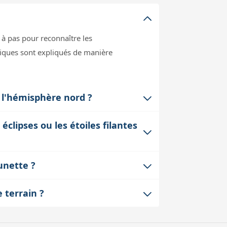
 à pas pour reconnaître les
ifiques sont expliqués de manière
s l'hémisphère nord ?
variations saisonnières et géographiques
lipses ou les étoiles filantes
 vous soyez en ville ou à la campagne.
ilantes, comètes et autres curiosités
unette ?
pour ne rien manquer des phénomènes à
rendre les repères du ciel. Il peut donc
e terrain ?
le ciel avant de les observer au
de garder le livre ouvert sans difficulté.