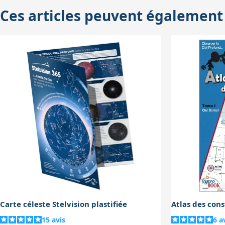
Les dépliants intégrés rendent la consu
Ces articles peuvent également
conditions où manipuler un livre traditi
Carte céleste Stelvision plastifiée
15
avis
6
a