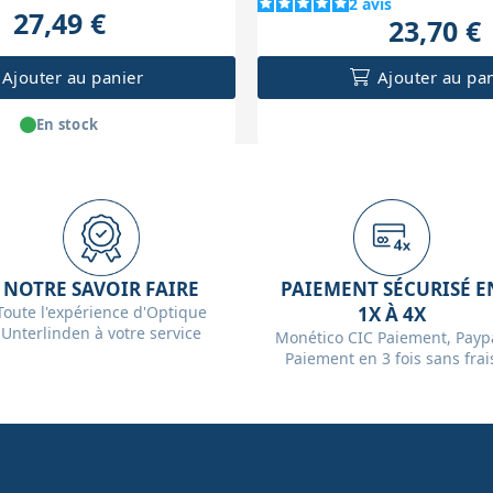
2
avis
27,49 €
23,70 €
Ajouter au panier
Ajouter au pa
En stock
NOTRE SAVOIR FAIRE
PAIEMENT SÉCURISÉ E
Toute l'expérience d'Optique
1X À 4X
Unterlinden à votre service
Monético CIC Paiement, Paypa
Paiement en 3 fois sans frai