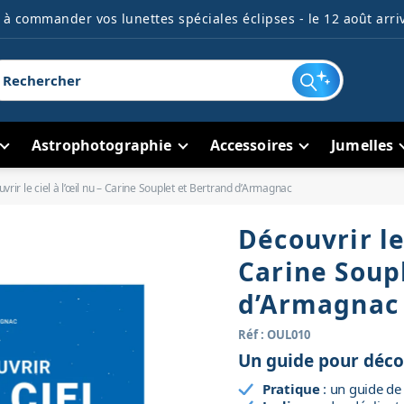
à commander vos lunettes spéciales éclipses - le 12 août arriv
Astrophotographie
Accessoires
Jumelles
vrir le ciel à l’œil nu – Carine Souplet et Bertrand d’Armagnac
Découvrir le 
Carine Soup
d’Armagnac
Réf : OUL010
Un guide pour décou
Pratique
: un guide de 