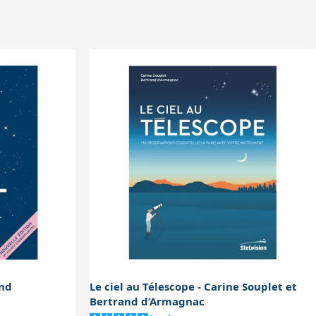
vation en extérieur, même dans des
and
Le ciel au Télescope - Carine Souplet et
Bertrand d’Armagnac