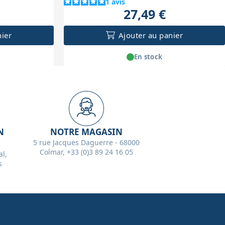
1
avis
27,49 €
nier
Ajouter au panier
En stock
N
NOTRE MAGASIN
5 rue Jacques Daguerre - 68000
Colmar, +33 (0)3 89 24 16 05
l,
s