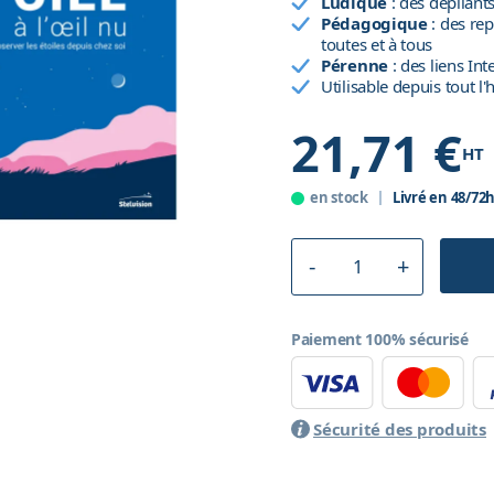
Ludique
: des dépliant
Pédagogique
: des rep
toutes et à tous
Pérenne
: des liens Int
Utilisable depuis tout 
21,71 €
HT
en stock
Livré en 48/72
Paiement 100% sécurisé
Sécurité des produits