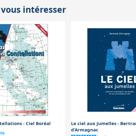
ltation dynamique et ludique, ce qui est un atout pour une obser
 vous intéresser
onnel serait moins pratique.
Atlas des constellations - Ciel Boréal
Le ciel aux Jumelles - Bertr
d’Armagnac
vis