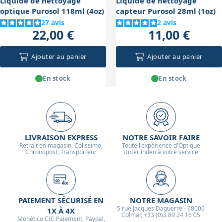
Liquide de nettoyage
Liquide de nettoyage
optique Purosol 118ml (4oz)
capteur Purosol 28ml (1oz)
27
avis
2
avis
22,00 €
11,00 €
Ajouter au panier
Ajouter au panier
En stock
En stock
LIVRAISON EXPRESS
NOTRE SAVOIR FAIRE
Retrait en magasin, Colissimo,
Toute l'expérience d'Optique
Chronopost, Transporteur
Unterlinden à votre service
PAIEMENT SÉCURISÉ EN
NOTRE MAGASIN
5 rue Jacques Daguerre - 68000
1X À 4X
Colmar, +33 (0)3 89 24 16 05
Monético CIC Paiement, Paypal,