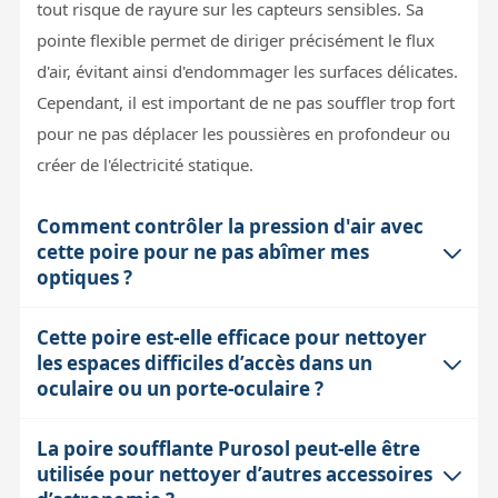
tout risque de rayure sur les capteurs sensibles. Sa
pointe flexible permet de diriger précisément le flux
d'air, évitant ainsi d'endommager les surfaces délicates.
Cependant, il est important de ne pas souffler trop fort
pour ne pas déplacer les poussières en profondeur ou
créer de l'électricité statique.
Comment contrôler la pression d'air avec
cette poire pour ne pas abîmer mes
optiques ?
Cette poire est-elle efficace pour nettoyer
La conception ergonomique et la surface nervurée de
les espaces difficiles d’accès dans un
la poire Purosol permettent un contrôle précis de la
oculaire ou un porte-oculaire ?
pression et du volume d'air en modulant la force de
compression. Cela évite un souffle trop violent qui
La poire soufflante Purosol peut-elle être
Oui, la pointe moulée flexible tout-en-un est
pourrait projeter de la poussière sur l'optique ou
utilisée pour nettoyer d’autres accessoires
spécialement conçue pour atteindre les coins et
endommager des éléments fragiles. Il faut toujours