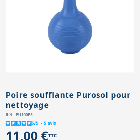
Accessoires pour montures
Pièces détachées
Têtes binocula
Poire soufflante Purosol pour
nettoyage
Réf : PU100PS
5
/
5
-
5
avis
11,00 €
TTC