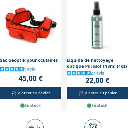
supérieure aux niveaux classiques de bricolage permet
un outil simple mais efficace pour optimiser les
un contrôle fin du nivellement quelle que soit la
performances de la monture.
charge. Cependant, pour des montures très
volumineuses, il peut être utile d’utiliser plusieurs
niveaux ou un niveau circulaire intégré pour garantir
un nivellement optimal.
Sac Geoptik pour oculaires
Liquide de nettoyage
optique Purosol 118ml (4oz)
1
avis
27
avis
45,00 €
22,00 €
Ajouter au panier
Ajouter au panier
En stock
En stock