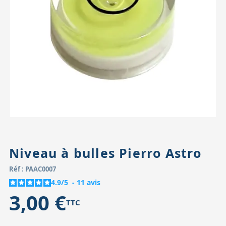
Accessoires pour montures
Pièces détachées
Têtes binocula
Niveau à bulles Pierro Astro
Réf : PAAC0007
4.9
/
5
-
11
avis
3,00 €
TTC