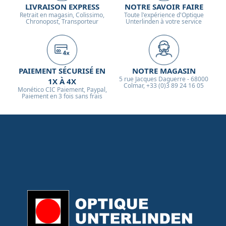
LIVRAISON EXPRESS
NOTRE SAVOIR FAIRE
Retrait en magasin, Colissimo,
Toute l'expérience d'Optique
Chronopost, Transporteur
Unterlinden à votre service
PAIEMENT SÉCURISÉ EN
NOTRE MAGASIN
5 rue Jacques Daguerre - 68000
1X À 4X
Colmar, +33 (0)3 89 24 16 05
Monético CIC Paiement, Paypal,
Paiement en 3 fois sans frais