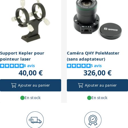
ce qui se traduit par un suivi plus stable et précis. En
suivi pendant l'observation ou l'astrophotographie.
pratique, cela permet d'obtenir des images plus nettes
avec moins de traînées d'étoiles, surtout lors de poses
longues, sans nécessiter de corrections fréquentes ou
de calibrations complexes.
Support Kepler pour
Caméra QHY PoleMaster
pointeur laser
(sans adaptateur)
8
avis
5
avis
40,00 €
326,00 €
Ajouter au panier
Ajouter au panier
En stock
En stock