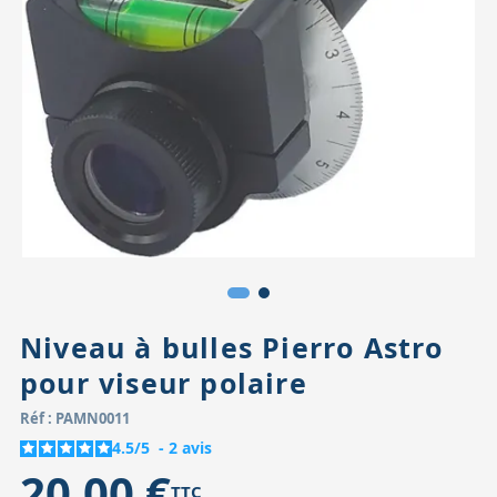
Accessoires pour montures
Pièces détachées
Têtes binocula
Niveau à bulles Pierro Astro
pour viseur polaire
Réf : PAMN0011
4.5
/
5
-
2
avis
20,00 €
TTC