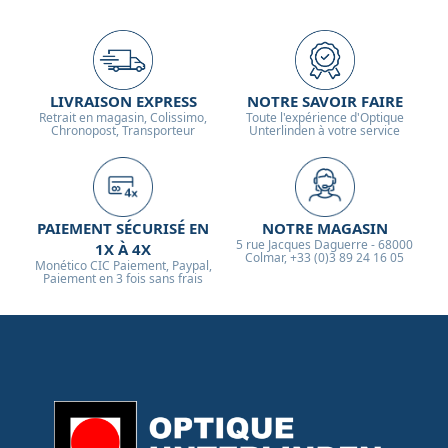
LIVRAISON EXPRESS
NOTRE SAVOIR FAIRE
Retrait en magasin, Colissimo,
Toute l'expérience d'Optique
Chronopost, Transporteur
Unterlinden à votre service
PAIEMENT SÉCURISÉ EN
NOTRE MAGASIN
5 rue Jacques Daguerre - 68000
1X À 4X
Colmar, +33 (0)3 89 24 16 05
Monético CIC Paiement, Paypal,
Paiement en 3 fois sans frais