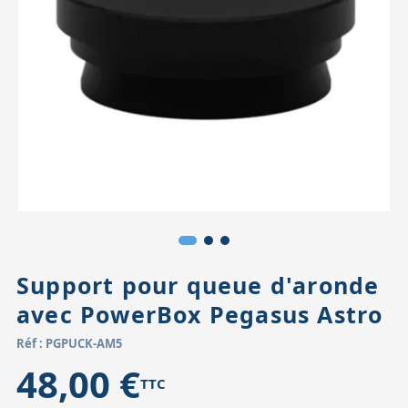
Accessoires pour montures
Pièces détachées
Têtes binocula
Support pour queue d'aronde
avec PowerBox Pegasus Astro
Réf : PGPUCK-AM5
48,00 €
TTC