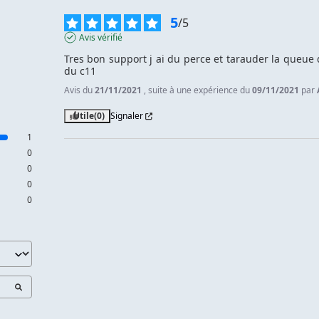
5
/
5
Avis vérifié
Tres bon support j ai du perce et tarauder la queue d
du c11
Avis du
21/11/2021
, suite à une expérience du
09/11/2021
par
Utile
(0)
Signaler
1
0
0
0
0