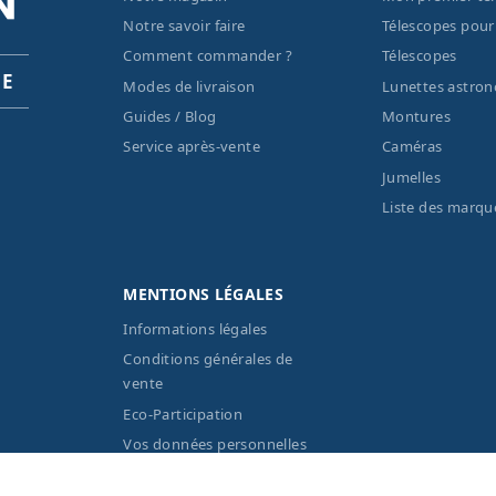
Notre savoir faire
Télescopes pour
Comment commander ?
Télescopes
PE
Modes de livraison
Lunettes astro
Guides / Blog
Montures
Service après-vente
Caméras
Jumelles
Liste des marqu
MENTIONS LÉGALES
Informations légales
Conditions générales de
vente
Eco-Participation
Vos données personnelles