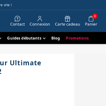
e vite !
0
Contact
Connexion
Carte cadeau
Panier
Guides débutants
Blog
Promotions
our Ultimate
2