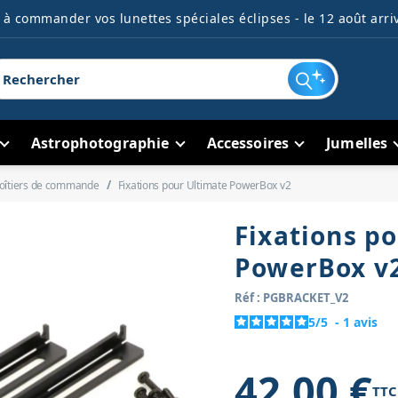
à commander vos lunettes spéciales éclipses - le 12 août arriv
Astrophotographie
Accessoires
Jumelles
oîtiers de commande
Fixations pour Ultimate PowerBox v2
Fixations p
PowerBox v
Réf : PGBRACKET_V2
5
/
5
-
1
avis
42,00 €
TTC