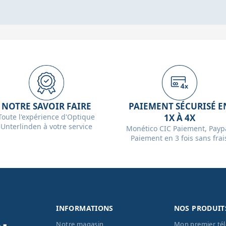
NOTRE SAVOIR FAIRE
PAIEMENT SÉCURISÉ E
Toute l'expérience d'Optique
1X À 4X
Unterlinden à votre service
Monético CIC Paiement, Paypa
Paiement en 3 fois sans frai
INFORMATIONS
NOS PRODUIT
Notre magasin
Mon premier té