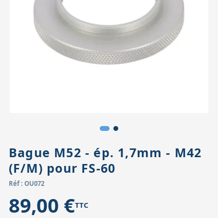
Accessoires pour montures
Pièces détachées
Têtes binocula
Bague M52 - ép. 1,7mm - M42
(F/M) pour FS-60
Réf : OU072
89,00 €
TTC