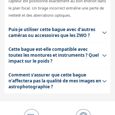
capteur est positionné exactement au bon endroit dans
le plan focal. Un tirage incorrect entraîne une perte de
netteté et des aberrations optiques.
Puis-je utiliser cette bague avec d'autres
caméras ou accessoires que les ZWO ?
Cette bague est-elle compatible avec
Oui, à condition que le filetage M42x0.75 mâle
toutes les montures et instruments ? Quel
(standard T2) convienne à votre accessoire. Pour
impact sur le poids ?
d'autres montages, il est souvent nécessaire d'ajouter
des bagues allonges ou adaptateurs afin d'atteindre le
Comment s'assurer que cette bague
Cette bague, en aluminium anodisé noir mat, ne pèse
backfocus exact exigé par votre instrument. Il est donc
n'affectera pas la qualité de mes images en
que 21 grammes, ce qui est très léger et n’impactera
essentiel de calculer précisément la longueur totale du
astrophotographie ?
quasiment pas la charge de votre monture. Elle est
train optique pour préserver la qualité d’image.
conçue spécifiquement pour la FS-60 et son adaptateur
La qualité dépend du respect du backfocus imposé par
CA-35, mais peut être utilisée dans d'autres
votre instrument et ses accessoires (correcteurs,
configurations compatibles mécaniquement. Son faible