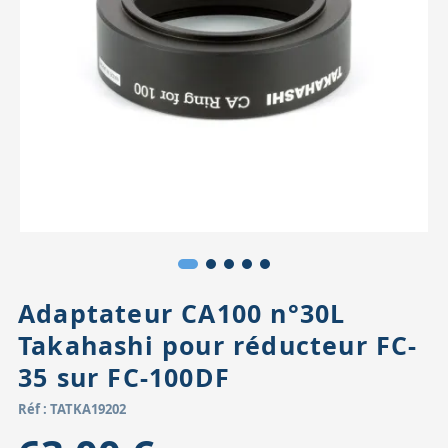
Accessoires pour montures
Pièces détachées
Têtes binocula
Adaptateur CA100 n°30L
Takahashi pour réducteur FC-
35 sur FC-100DF
Réf : TATKA19202