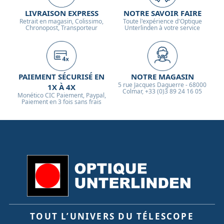
LIVRAISON EXPRESS
NOTRE SAVOIR FAIRE
Retrait en magasin, Colissimo,
Toute l'expérience d'Optique
Chronopost, Transporteur
Unterlinden à votre service
PAIEMENT SÉCURISÉ EN
NOTRE MAGASIN
5 rue Jacques Daguerre - 68000
1X À 4X
Colmar, +33 (0)3 89 24 16 05
Monético CIC Paiement, Paypal,
Paiement en 3 fois sans frais
TOUT L’UNIVERS DU TÉLESCOPE