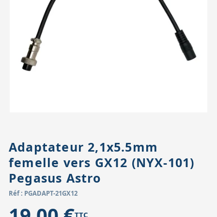
Accessoires pour montures
Pièces détachées
Têtes binocula
Adaptateur 2,1x5.5mm
femelle vers GX12 (NYX-101)
Pegasus Astro
Réf : PGADAPT-21GX12
19,00 €
TTC