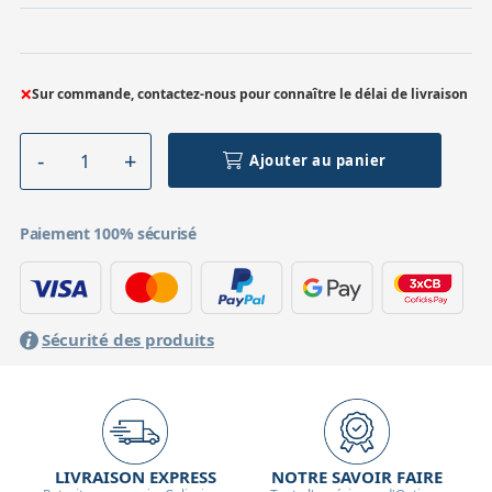
Accessoires pour montures
Pièces détachées
Têtes binocula
×
Sur commande, contactez-nous pour connaître le délai de livraison
Ajouter au panier
Paiement 100% sécurisé
Sécurité des produits
LIVRAISON EXPRESS
NOTRE SAVOIR FAIRE