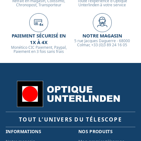
Retrait en magasin, Colissimo,
Toute l'expérience d'Optique
Chronopost, Transporteur
Unterlinden à votre service
PAIEMENT SÉCURISÉ EN
NOTRE MAGASIN
5 rue Jacques Daguerre - 68000
1X À 4X
Colmar, +33 (0)3 89 24 16 05
Monético CIC Paiement, Paypal,
Paiement en 3 fois sans frais
TOUT L’UNIVERS DU TÉLESCOPE
INFORMATIONS
NOS PRODUITS