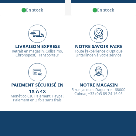
En stock
En stock
LIVRAISON EXPRESS
NOTRE SAVOIR FAIRE
Retrait en magasin, Colissimo,
Toute l'expérience d'Optique
Chronopost, Transporteur
Unterlinden à votre service
PAIEMENT SÉCURISÉ EN
NOTRE MAGASIN
5 rue Jacques Daguerre - 68000
1X À 4X
Colmar, +33 (0)3 89 24 16 05
Monético CIC Paiement, Paypal,
Paiement en 3 fois sans frais