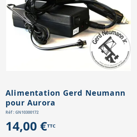
Accessoires pour montures
Pièces détachées
Têtes binocula
Alimentation Gerd Neumann
pour Aurora
Réf : GN10300172
14,00 €
TTC