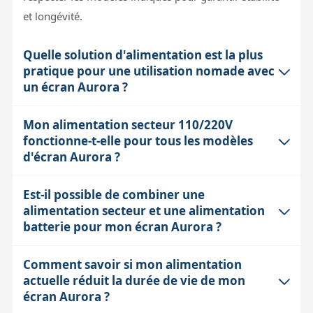
et longévité.
Quelle solution d'alimentation est la plus
pratique pour une utilisation nomade avec
un écran Aurora ?
Mon alimentation secteur 110/220V
Pour une utilisation nomade, l'alimentation 3V sur piles
fonctionne-t-elle pour tous les modèles
AA (modèle D100) ou l'alimentation 12V avec prise
d'écran Aurora ?
allume-cigare (modèles D220/D315) sont les plus
adaptées. Les piles AA offrent une autonomie limitée
Est-il possible de combiner une
L'alimentation secteur 110/220V est compatible avec
mais une grande mobilité, tandis que la prise allume-
alimentation secteur et une alimentation
les modèles D100, D220, D315 et D420, ce qui en fait
cigare permet d'utiliser une alimentation 12V depuis
batterie pour mon écran Aurora ?
une solution polyvalente pour une utilisation à
une batterie de voiture, pratique lors d'observations en
domicile ou en observatoire. Cependant, il faut veiller à
extérieur sans accès au secteur.
Comment savoir si mon alimentation
Techniquement, non. L'écran Aurora ne possède pas de
ce que la prise et la polarité correspondent bien à celles
actuelle réduit la durée de vie de mon
circuit automatique de commutation entre deux
de l'écran pour éviter tout risque de dommage.
écran Aurora ?
sources d'alimentation. Utiliser simultanément une