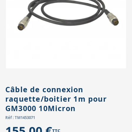
Accessoires pour montures
Pièces détachées
Têtes binocula
Câble de connexion
raquette/boitier 1m pour
GM3000 10Micron
Réf : TM1453071
155,00 €
TTC