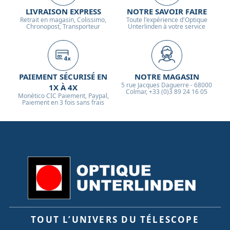
LIVRAISON EXPRESS
NOTRE SAVOIR FAIRE
Retrait en magasin, Colissimo,
Toute l'expérience d'Optique
Chronopost, Transporteur
Unterlinden à votre service
PAIEMENT SÉCURISÉ EN
NOTRE MAGASIN
5 rue Jacques Daguerre - 68000
1X À 4X
Colmar, +33 (0)3 89 24 16 05
Monético CIC Paiement, Paypal,
Paiement en 3 fois sans frais
TOUT L’UNIVERS DU TÉLESCOPE