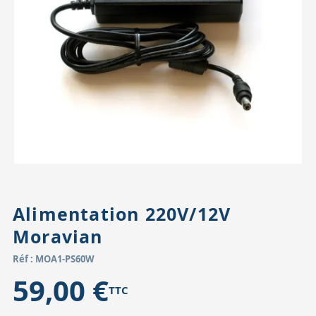
Accessoires pour montures
Pièces détachées
Têtes binocula
Alimentation 220V/12V
Moravian
Réf : MOA1-PS60W
59,00 €
TTC