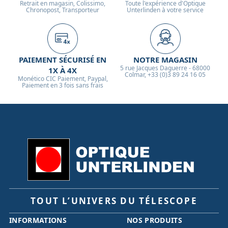
Retrait en magasin, Colissimo,
Toute l'expérience d'Optique
Chronopost, Transporteur
Unterlinden à votre service
PAIEMENT SÉCURISÉ EN
NOTRE MAGASIN
5 rue Jacques Daguerre - 68000
1X À 4X
Colmar, +33 (0)3 89 24 16 05
Monético CIC Paiement, Paypal,
Paiement en 3 fois sans frais
TOUT L’UNIVERS DU TÉLESCOPE
INFORMATIONS
NOS PRODUITS