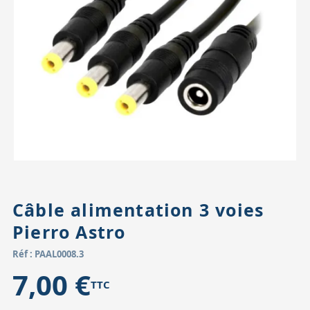
Accessoires pour montures
Pièces détachées
Têtes binocula
Câble alimentation 3 voies
Pierro Astro
Réf : PAAL0008.3
7,00 €
TTC