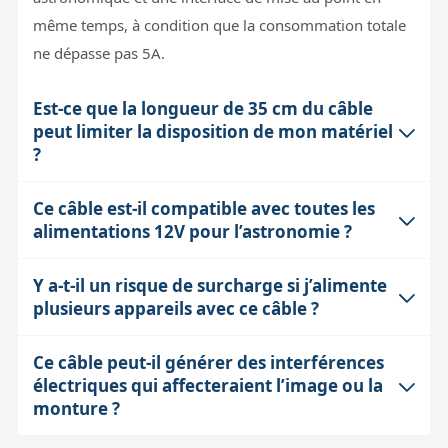
même temps, à condition que la consommation totale
ne dépasse pas 5A.
Est-ce que la longueur de 35 cm du câble
peut limiter la disposition de mon matériel
?
Ce câble est-il compatible avec toutes les
Avec une longueur totale de 35 cm, ce câble reste
alimentations 12V pour l’astronomie ?
assez court, ce qui est idéal pour minimiser la perte de
tension et éviter les câbles qui traînent. Cependant, cela
Y a-t-il un risque de surcharge si j’alimente
Ce câble est compatible avec les alimentations
nécessite que vos appareils soient proches les uns des
plusieurs appareils avec ce câble ?
fournissant du courant continu (DC) entre 12V et 48V,
autres. Si vous avez besoin de plus de distance entre
ce qui couvre la majorité des alimentations pour
les équipements, il faudra envisager des rallonges
Ce câble peut-il générer des interférences
Le câble supporte une intensité maximale totale de 5A.
matériel d’astronomie. La fiche 5,5/2,1mm est un
adaptées.
électriques qui affecteraient l’image ou la
Il est donc important de calculer la consommation
standard courant, mais il faut vérifier que vos appareils
monture ?
cumulée de vos appareils pour ne pas dépasser cette
utilisent bien cette norme de connecteur pour éviter