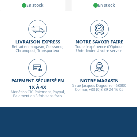
En stock
En stock
LIVRAISON EXPRESS
NOTRE SAVOIR FAIRE
Retrait en magasin, Colissimo,
Toute l'expérience d'Optique
Chronopost, Transporteur
Unterlinden à votre service
PAIEMENT SÉCURISÉ EN
NOTRE MAGASIN
5 rue Jacques Daguerre - 68000
1X À 4X
Colmar, +33 (0)3 89 24 16 05
Monético CIC Paiement, Paypal,
Paiement en 3 fois sans frais