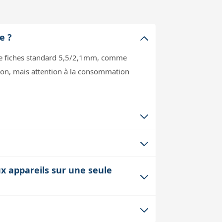
e ?
 de fiches standard 5,5/2,1mm, comme
tion, mais attention à la consommation
ils proches de la source d'alimentation,
ications électriques, car une trop
 batteries portables 12V. Il faut
ux appareils sur une seule
limenter les appareils connectés sans
e la consommation totale ne dépasse pas
 fonctionnement, cela peut affecter