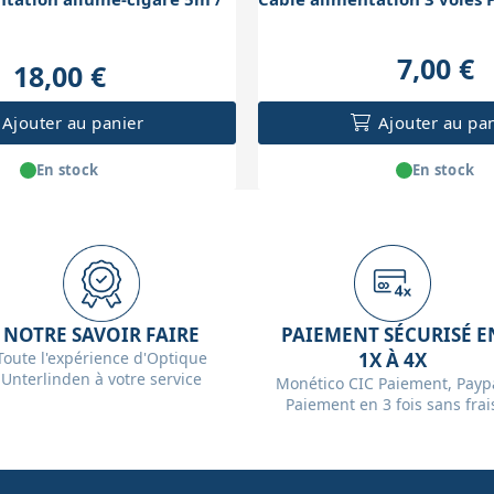
7,00 €
18,00 €
Ajouter au panier
Ajouter au pa
En stock
En stock
NOTRE SAVOIR FAIRE
PAIEMENT SÉCURISÉ E
Toute l'expérience d'Optique
1X À 4X
Unterlinden à votre service
Monético CIC Paiement, Paypa
Paiement en 3 fois sans frai