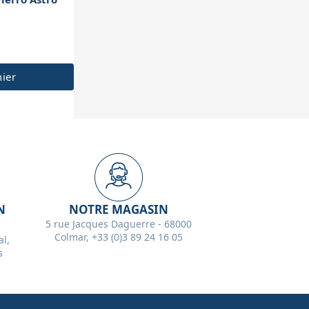
nier
N
NOTRE MAGASIN
5 rue Jacques Daguerre - 68000
Colmar, +33 (0)3 89 24 16 05
l,
s