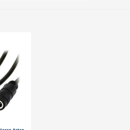
inu 12-15V. Si votre matériel utilise un
ation fiable.
cifications électriques et mécaniques
ierro Astro