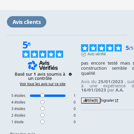
Avis clients
5
/
5
5
/
5
Avis vérifié
pas encore testé mais s
construction semble d
qualité
Basé sur
1
avis soumis à
un contrôle
Avis du
25/01/2023
, sui
Voir tous les avis sur ce site
à une expérience 
16/01/2023
par
A.A.
5
étoiles
1
Utile
(0)
Signaler
4
étoiles
0
3
étoiles
0
2
étoiles
0
1
étoile
0