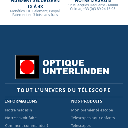
PAIEMENT SÉCURISÉ EN
NOTRE MAGASIN
5 rue Jacques Daguerre - 68000
1X À 4X
Colmar, +33 (0)3 89 24 16 05
Monético CIC Paiement, Paypal,
Paiement en 3 fois sans frais
TOUT L’UNIVERS DU TÉLESCOPE
INFORMATIONS
NOS PRODUITS
Notre magasin
Mon premier télescope
Notre savoir faire
Télescopes pour enfants
Comment commander ?
Télescopes