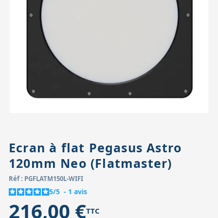
Accessoires pour montures
Pièces détachées
Têtes binocula
Ecran à flat Pegasus Astro
120mm Neo (Flatmaster)
Réf : PGFLATM150L-WIFI
5
/
5
-
1
avis
216,00 €
TTC