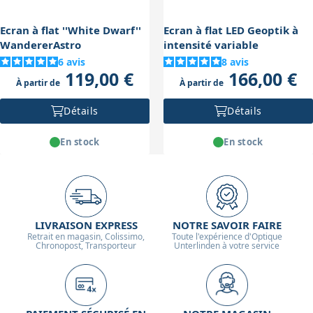
Ecran à flat ''White Dwarf''
Ecran à flat LED Geoptik à
WandererAstro
intensité variable
6
avis
8
avis
119,00 €
166,00 €
À partir de
À partir de
Détails
Détails
En stock
En stock
LIVRAISON EXPRESS
NOTRE SAVOIR FAIRE
Retrait en magasin, Colissimo,
Toute l'expérience d'Optique
Chronopost, Transporteur
Unterlinden à votre service