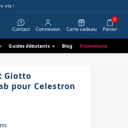
e vite !
0
Contact
Connexion
Carte cadeau
Panier
Guides débutants
Blog
Promotions
t Giotto
b pour Celestron
TTC