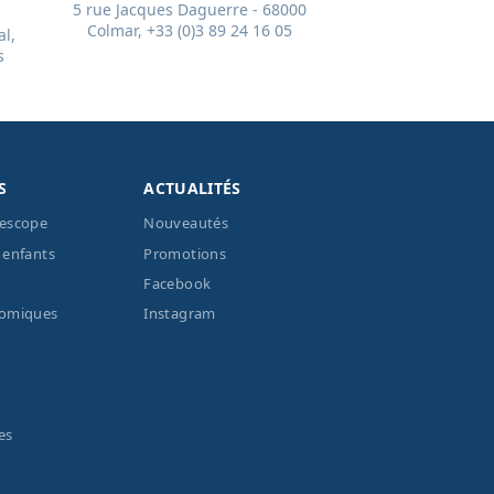
5 rue Jacques Daguerre - 68000
Colmar, +33 (0)3 89 24 16 05
l,
s
S
ACTUALITÉS
lescope
Nouveautés
 enfants
Promotions
Facebook
nomiques
Instagram
es