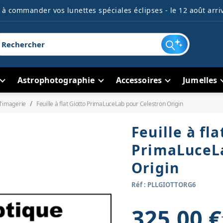
à commander vos lunettes spéciales éclipses - le 12 août arriv
Astrophotographie
Accessoires
Jumelles
l'imagerie
Feuille à flat Giotto PrimaLuceLab pour Celestron Origin
Feuille à fla
PrimaLuceLa
Origin
Réf : PLLGIOTTORG6
325,00 €