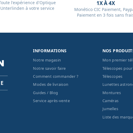
Toute l'expérience d'Optique
1X À 4X
Unterlinden à votre service
Monético CIC Paiement, Paypa
Paiement en 3 fois sans frai
INFORMATIONS
NOS PRODUIT
Notre magasin
Mon premier té
Notre savoir faire
Télescopes pour
Comment commander ?
Télescopes
PE
Modes de livraison
Lunettes astro
Guides / Blog
Montures
Service après-vente
Caméras
Jumelles
Liste des marqu