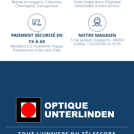
Retrait en magasin, Colissimo,
Toute l'expérience d'Optique
Chronopost, Transporteur
Unterlinden à votre service
PAIEMENT SÉCURISÉ EN
NOTRE MAGASIN
5 rue Jacques Daguerre - 68000
1X À 4X
Colmar, +33 (0)3 89 24 16 05
Monético CIC Paiement, Paypal,
Paiement en 3 fois sans frais