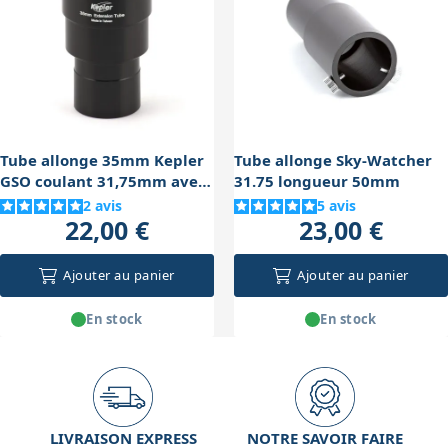
observant une étoile brillante ou un objet lointain, et
ajustez la longueur du tube (25 ou 50 mm) selon les
besoins. Une bonne installation évite la flexion et
garantit une mise au point stable et précise.
Tube allonge 35mm Kepler
Tube allonge Sky-Watcher
GSO coulant 31,75mm avec
31.75 longueur 50mm
serrage annulaire
2
avis
5
avis
22,00 €
23,00 €
Ajouter au panier
Ajouter au panier
En stock
En stock
LIVRAISON EXPRESS
NOTRE SAVOIR FAIRE