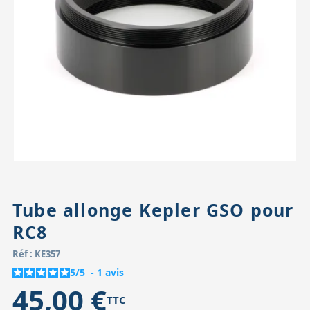
Accessoires pour montures
Pièces détachées
Têtes binocula
Tube allonge Kepler GSO pour
RC8
Réf : KE357
5
/
5
-
1
avis
45,00 €
TTC