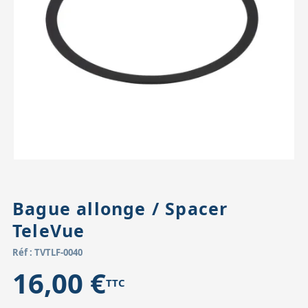
Accessoires pour montures
Pièces détachées
Têtes binocula
Bague allonge / Spacer
TeleVue
Réf : TVTLF-0040
16,00 €
TTC