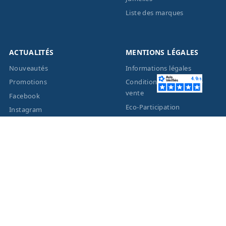
Liste des marques
ACTUALITÉS
MENTIONS LÉGALES
Nouveautés
Informations légales
Promotions
Conditions générales de
vente
Facebook
Eco-Participation
Instagram
Vos données personnelles
© 2026 - Création site
internet
BWAgence
- Tous
droits réservés Optique