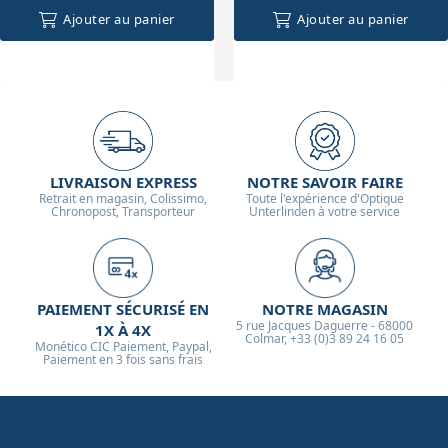
Ajouter au panier
Ajouter au panier
LIVRAISON EXPRESS
NOTRE SAVOIR FAIRE
Retrait en magasin, Colissimo,
Toute l'expérience d'Optique
Chronopost, Transporteur
Unterlinden à votre service
PAIEMENT SÉCURISÉ EN
NOTRE MAGASIN
5 rue Jacques Daguerre - 68000
1X À 4X
Colmar, +33 (0)3 89 24 16 05
Monético CIC Paiement, Paypal,
Paiement en 3 fois sans frais