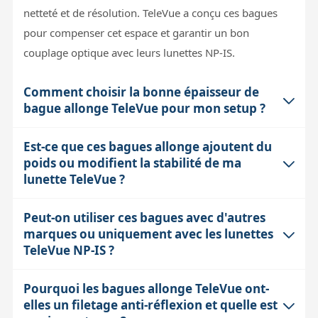
netteté et de résolution. TeleVue a conçu ces bagues
pour compenser cet espace et garantir un bon
couplage optique avec leurs lunettes NP-IS.
Comment choisir la bonne épaisseur de
bague allonge TeleVue pour mon setup ?
Est-ce que ces bagues allonge ajoutent du
Le choix de la bague dépend de la combinaison exacte
poids ou modifient la stabilité de ma
de votre lunette, du correcteur (comme le TVLCL-1069)
lunette TeleVue ?
et de votre caméra. TeleVue fournit des schémas précis
indiquant l'épaisseur nécessaire selon votre
Peut-on utiliser ces bagues avec d'autres
Ces bagues sont en aluminium anodisé, donc légères
configuration. Il est important de respecter ces
marques ou uniquement avec les lunettes
et robustes. Leur poids est minime par rapport à
recommandations car un écart même de quelques
TeleVue NP-IS ?
l'ensemble du tube optique et n'a pas d'impact
millimètres peut dégrader la qualité d'image. Le lot de
significatif sur la stabilité ou l'équilibrage de la lunette.
6 bagues permet aussi de combiner plusieurs
Pourquoi les bagues allonge TeleVue ont-
Ces bagues sont spécifiquement conçues pour les
Elles s’intègrent de manière sécurisée grâce aux
elles un filetage anti-réflexion et quelle est
épaisseurs pour ajuster précisément le back-focus.
porte-oculaires 2.4" (61mm) de la série NP-IS de