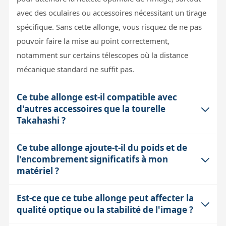
avec des oculaires ou accessoires nécessitant un tirage
spécifique. Sans cette allonge, vous risquez de ne pas
pouvoir faire la mise au point correctement,
notamment sur certains télescopes où la distance
mécanique standard ne suffit pas.
Ce tube allonge est-il compatible avec
d'autres accessoires que la tourelle
Takahashi ?
Ce tube allonge ajoute-t-il du poids et de
Oui, ce tube allonge dispose d'un coulant standard 2"
l'encombrement significatifs à mon
(50,8 mm) mâle en entrée et 2" femelle en sortie, ce
matériel ?
qui le rend compatible avec la majorité des accessoires
2 pouces, comme les oculaires, filtres ou caméras.
Est-ce que ce tube allonge peut affecter la
Avec ses 170 grammes et une longueur mécanique de
Cependant, il faut vérifier que la longueur de 35 mm
qualité optique ou la stabilité de l'image ?
65 mm, ce tube allonge est relativement léger et
correspond bien au tirage requis pour votre