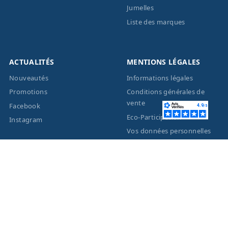
Jumelles
Liste des marques
ACTUALITÉS
MENTIONS LÉGALES
Nouveautés
Informations légales
Promotions
Conditions générales de
vente
Facebook
Eco-Participation
Instagram
Vos données personnelles
© 2026 - Création site
internet
BWAgence
- Tous
droits réservés Optique