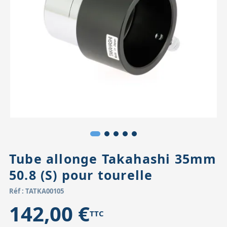
Accessoires pour montures
Pièces détachées
Têtes binocula
Tube allonge Takahashi 35mm
50.8 (S) pour tourelle
Réf : TATKA00105
142,00 €
TTC