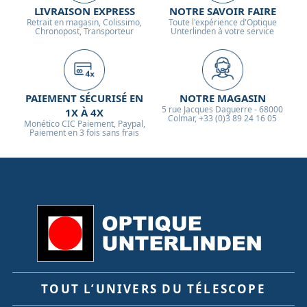
LIVRAISON EXPRESS
NOTRE SAVOIR FAIRE
Retrait en magasin, Colissimo,
Toute l'expérience d'Optique
Chronopost, Transporteur
Unterlinden à votre service
PAIEMENT SÉCURISÉ EN
NOTRE MAGASIN
5 rue Jacques Daguerre - 68000
1X À 4X
Colmar, +33 (0)3 89 24 16 05
Monético CIC Paiement, Paypal,
Paiement en 3 fois sans frais
TOUT L’UNIVERS DU TÉLESCOPE