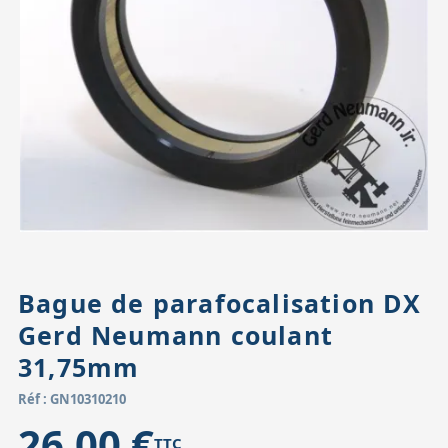
Accessoires pour montures
Pièces détachées
Têtes binocula
Bague de parafocalisation DX
Gerd Neumann coulant
31,75mm
Réf : GN10310210
26,00 €
TTC