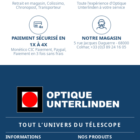
Retrait en magasin, Colissimo,
Toute l'expérience d'Optique
Chronopost, Transporteur
Unterlinden à votre service
PAIEMENT SÉCURISÉ EN
NOTRE MAGASIN
5 rue Jacques Daguerre - 68000
1X À 4X
Colmar, +33 (0)3 89 24 16 05
Monético CIC Paiement, Paypal,
Paiement en 3 fois sans frais
TOUT L’UNIVERS DU TÉLESCOPE
INFORMATIONS
NOS PRODUITS