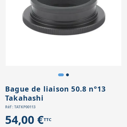
Accessoires pour montures
Pièces détachées
Têtes binocula
Bague de liaison 50.8 n°13
Takahashi
Réf : TATKP00113
54,00 €
TTC