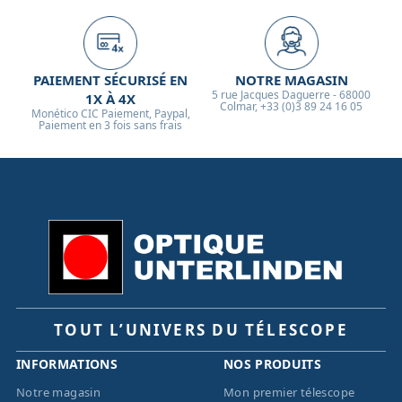
PAIEMENT SÉCURISÉ EN
NOTRE MAGASIN
5 rue Jacques Daguerre - 68000
1X À 4X
Colmar, +33 (0)3 89 24 16 05
Monético CIC Paiement, Paypal,
Paiement en 3 fois sans frais
TOUT L’UNIVERS DU TÉLESCOPE
INFORMATIONS
NOS PRODUITS
Notre magasin
Mon premier télescope