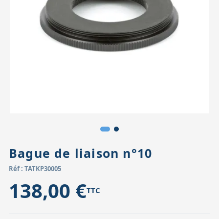
Accessoires pour montures
Pièces détachées
Têtes binocula
Bague de liaison n°10
Réf : TATKP30005
138,00 €
TTC