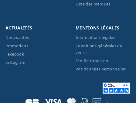
Liste des marques
ACTUALITÉS
MENTIONS LÉGALES
Nouveautés
Informations légales
Promotions
Conditions générales de
vente
Facebook
Eco-Participation
Instagram
Vos données personnelles
© 2026 - Création site
internet
BWAgence
- Tous
droits réservés Optique
Unterlinden