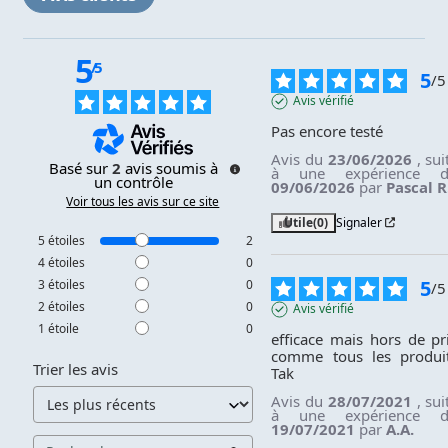
5
/
5
5
/
5
Avis vérifié
Pas encore testé
Avis du
23/06/2026
, sui
Basé sur
2
avis soumis à
à une expérience 
un contrôle
09/06/2026
par
Pascal R
Voir tous les avis sur ce site
Utile
(0)
Signaler
5
étoiles
2
4
étoiles
0
5
3
étoiles
0
/
5
2
étoiles
0
Avis vérifié
1
étoile
0
efficace mais hors de pri
comme tous les produit
Trier les avis
Tak
Avis du
28/07/2021
, sui
à une expérience 
19/07/2021
par
A.A.