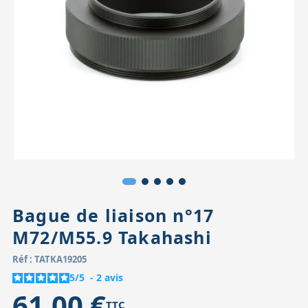
Accessoires pour montures
Pièces détachées
Têtes binocula
Bague de liaison n°17
M72/M55.9 Takahashi
Réf : TATKA19205
5
/
5
-
2
avis
61,00 €
TTC