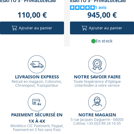
ESATTO 3'' PrimaLuceLab
ESATTO 3'' PrimaLuceLab
1
avis
110,00 €
945,00 €
Ajouter au panier
Ajouter au panier
En stock
LIVRAISON EXPRESS
NOTRE SAVOIR FAIRE
Retrait en magasin, Colissimo,
Toute l'expérience d'Optique
Chronopost, Transporteur
Unterlinden à votre service
PAIEMENT SÉCURISÉ EN
NOTRE MAGASIN
5 rue Jacques Daguerre - 68000
1X À 4X
Colmar, +33 (0)3 89 24 16 05
Monético CIC Paiement, Paypal,
Paiement en 3 fois sans frais