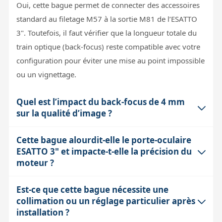
Oui, cette bague permet de connecter des accessoires
standard au filetage M57 à la sortie M81 de l’ESATTO
3". Toutefois, il faut vérifier que la longueur totale du
train optique (back-focus) reste compatible avec votre
configuration pour éviter une mise au point impossible
ou un vignettage.
Quel est l’impact du back-focus de 4 mm
sur la qualité d’image ?
Cette bague alourdit-elle le porte-oculaire
Le back-focus de 4 mm signifie que la bague ajoute
ESATTO 3" et impacte-t-elle la précision du
cette distance entre le porte-oculaire motorisé et
moteur ?
l’accessoire. Cette valeur est faible et bien maîtrisée
pour ne pas dégrader la qualité optique. Par contre, il
Est-ce que cette bague nécessite une
La bague est en aluminium anodisé, donc légère, et
faut s’assurer que le reste de votre chaîne optique
collimation ou un réglage particulier après
son poids est négligeable par rapport à la charge totale
respecte le back-focus recommandé par votre
installation ?
sur le porte-oculaire ESATTO 3". Elle ne devrait pas