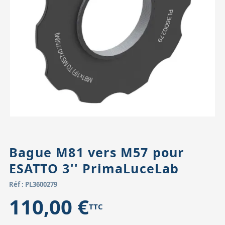
Accessoires pour montures
Pièces détachées
Têtes binocula
Bague M81 vers M57 pour
ESATTO 3'' PrimaLuceLab
Réf : PL3600279
110,00 €
TTC