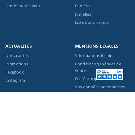
Service après-vente
Caméras
Jumelles
Liste des marques
ACTUALITÉS
MENTIONS LÉGALES
Nouveautés
Informations légales
Promotions
Conditions générales de
vente
Facebook
Eco-Participation
Instagram
Vos données personnelles
© 2026 - Création site