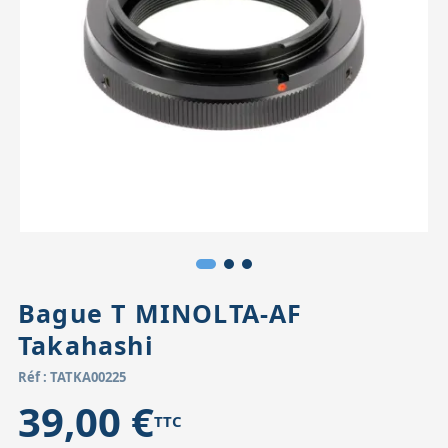
Accessoires pour montures
Pièces détachées
Têtes binocula
Bague T MINOLTA-AF
Takahashi
Réf : TATKA00225
39,00 €
TTC