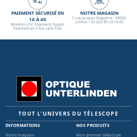
backfocus.
PAIEMENT SÉCURISÉ EN
NOTRE MAGASIN
5 rue Jacques Daguerre - 68000
1X À 4X
Colmar, +33 (0)3 89 24 16 05
Monético CIC Paiement, Paypal,
Paiement en 3 fois sans frais
TOUT L’UNIVERS DU TÉLESCOPE
INFORMATIONS
NOS PRODUITS
Notre magasin
Mon premier télescope