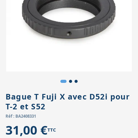
Accessoires pour montures
Pièces détachées
Têtes binocula
Bague T Fuji X avec D52i pour
T-2 et S52
Réf : BA2408331
31,00 €
TTC