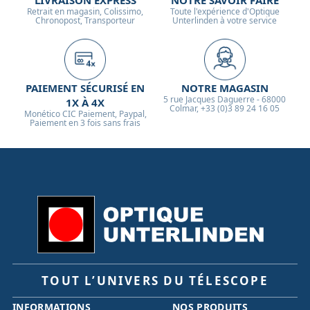
LIVRAISON EXPRESS
NOTRE SAVOIR FAIRE
Retrait en magasin, Colissimo,
Toute l'expérience d'Optique
Chronopost, Transporteur
Unterlinden à votre service
PAIEMENT SÉCURISÉ EN
NOTRE MAGASIN
5 rue Jacques Daguerre - 68000
1X À 4X
Colmar, +33 (0)3 89 24 16 05
Monético CIC Paiement, Paypal,
Paiement en 3 fois sans frais
TOUT L’UNIVERS DU TÉLESCOPE
INFORMATIONS
NOS PRODUITS