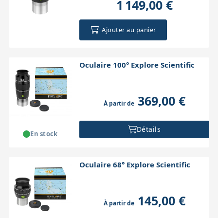
1 149,00 €
Accessoires pour montures
Pièces détachées
Têtes binocula
Ajouter au panier
Oculaire 100° Explore Scientific
369,00 €
À partir de
Détails
En stock
Oculaire 68° Explore Scientific
145,00 €
À partir de