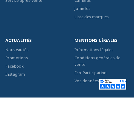
Service après-vente
Caméras
Jumelles
Liste des marques
ACTUALITÉS
MENTIONS LÉGALES
Nouveautés
Informations légales
Promotions
Conditions générales de
vente
Facebook
Eco-Participation
Instagram
Vos données personnelles
© 2026 - Création site
internet
BWAgence
- Tous
droits réservés Optique