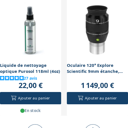
profond.
plutôt des caméras directement au foyer ou avec des
accessoires spécifiques. Ces oculaires peuvent
cependant servir pour la visée dans les oculaires de
guidage, mais leur usage principal reste l'observation
directe.
Liquide de nettoyage
Oculaire 120° Explore
optique Purosol 118ml (4oz)
Scientific 9mm étanche,
coulant 50,8mm
27
avis
22,00 €
1 149,00 €
Ajouter au panier
Ajouter au panier
En stock