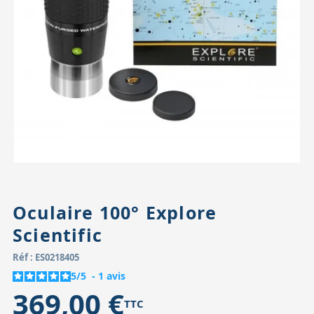
Accessoires pour montures
Pièces détachées
Têtes binocula
Oculaire 100° Explore
Scientific
Réf : ES0218405
5
/
5
-
1
avis
369,00 €
TTC