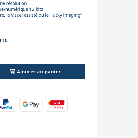
ine résolution
ue/numérique 12 bits
re, le visuel assisté ou le "lucky imaging"
TTC
h
Ajouter au panier