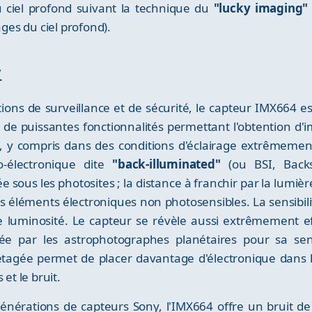
ciel profond suivant la technique du
"lucky imaging"
es du ciel profond).
r
ons de surveillance et de sécurité, le capteur IMX664 est
e de puissantes fonctionnalités permettant l'obtention d'
y compris dans des conditions d'éclairage extrêmement 
to-électronique dite
"back-illuminated"
(ou BSI, Backs
e sous les photosites ; la distance à franchir par la lumièr
es éléments électroniques non photosensibles. La sensibil
e luminosité. Le capteur se révèle aussi extrêmement ef
ée par les astrophotographes planétaires pour sa sen
tagée permet de placer davantage d'électronique dans l
et le bruit.
érations de capteurs Sony, l'IMX664 offre un bruit de le