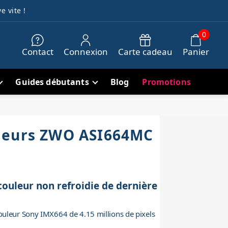
e vite !
0
Contact
Connexion
Carte cadeau
Panier
Guides débutants
Blog
Promotions
leurs ZWO ASI664MC
uleur non refroidie de dernière
uleur Sony IMX664 de 4.15 millions de pixels